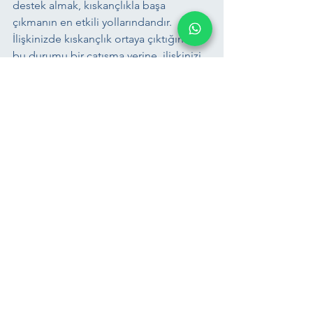
destek almak, kıskançlıkla başa 
çıkmanın en etkili yollarındandır. 
İlişkinizde kıskançlık ortaya çıktığında, 
bu durumu bir çatışma yerine, ilişkinizi 
güçlendirecek bir fırsat olarak 
görebilirsiniz. Her duygu, doğru 
yönetildiğinde ilişkinizi daha sağlam bir 
temele oturtabilir.
Hepsini Gör
Son Yazılar