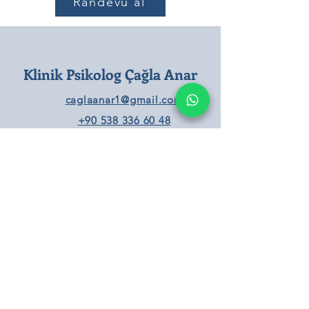
Randevu al
Klinik Psikolog Çağla Anar
caglaanar1@gmail.com
+90 538 336 60 48
Terapi Gün ve Saatleri
Online Seanslar
10:00 - 21:00​
Hafta içi:
Yüz Yüze Seanslar