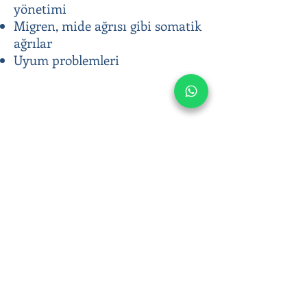
yönetimi
Migren, mide ağrısı gibi somatik
ağrılar
Uyum problemleri
Klinik Psikolog Çağla Anar
caglaanar1@gmail.com
+90 538 336 60 48
Terapi Gün ve Saatleri