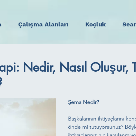
a
Çalışma Alanları
Koçluk
Sean
pi: Nedir, Nasıl Oluşur, T
?
Şema Nedir?
Başkalarının ihtiyaçlarını ke
önde mi tutuyorsunuz? Böyl
ihtiyaçlarınız hiç karşılanmıyo