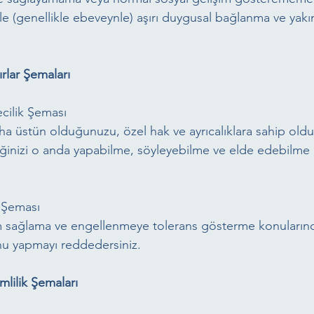
 ile (genellikle ebeveynle) aşırı duygusal bağlanma ve yakın
ırlar Şemaları
ecilik Şeması
ha üstün olduğunuzu, özel hak ve ayrıcalıklara sahip old
iğinizi o anda yapabilme, söyleyebilme ve elde edebilm
 Şeması
im sağlama ve engellenmeye tolerans gösterme konularınd
nu yapmayı reddedersiniz.
imlilik Şemaları