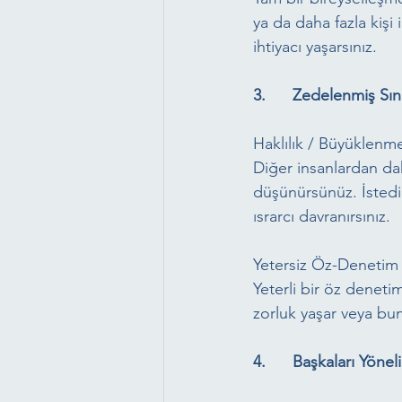
ya da daha fazla kişi
ihtiyacı yaşarsınız.
3.      Zedelenmiş Sın
Haklılık / Büyüklenm
Diğer insanlardan da
düşünürsünüz. İsted
ısrarcı davranırsınız.
Yetersiz Öz-Denetim
Yeterli bir öz denet
zorluk yaşar veya bu
4.      Başkaları Yönel