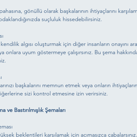
hasına, gönüllü olarak başkalarının ihtiyaçlarını karşılam
odaklandığınızda suçluluk hissedebilirsiniz.
sı
endilik algısı oluşturmak için diğer insanların onayını ara
ya onlara uyum göstermeye çalışırsınız. Bu şema hakkında 
iz.
ı
larınızı başkalarını memnun etmek veya onların ihtiyaçların
iğerlerine sizi kontrol etmesine izin verirsiniz.
lma ve Bastırılmışlık Şemaları
eması
ı yüksek beklentileri karşılamak için acımasızca çabalarsınız.