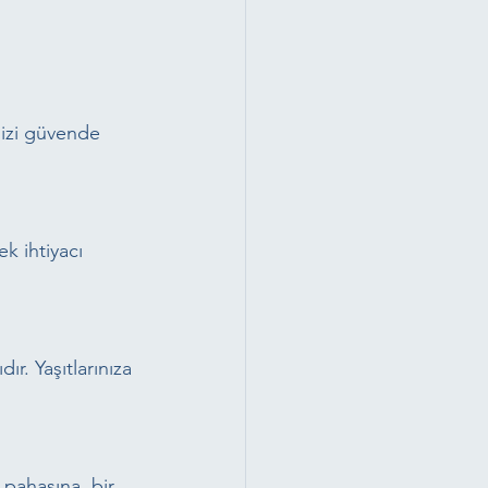
nizi güvende 
k ihtiyacı 
r. Yaşıtlarınıza 
pahasına, bir 