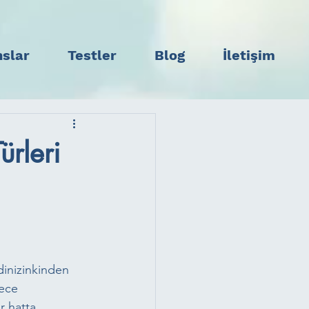
slar
Testler
Blog
İletişim
ürleri
ndinizinkinden 
ece 
r hatta 