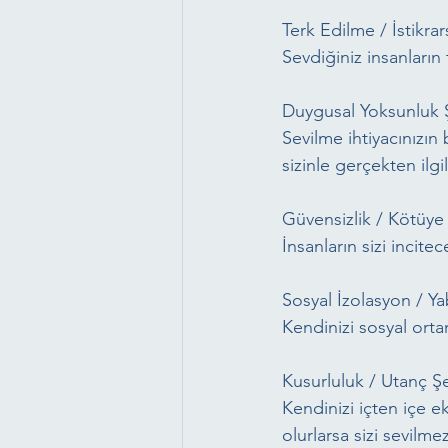
Terk Edilme / İstikrar
Sevdiğiniz insanların
Duygusal Yoksunluk 
Sevilme ihtiyacınızın
sizinle gerçekten ilgi
Güvensizlik / Kötüye
İnsanların sizi incite
Sosyal İzolasyon / Y
Kendinizi sosyal ortam
Kusurluluk / Utanç Ş
Kendinizi içten içe e
olurlarsa sizi sevilme