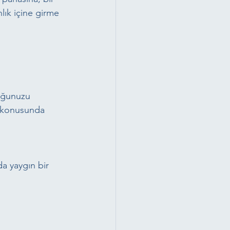
lık içine girme 
uğunuzu 
e konusunda 
a yaygın bir 