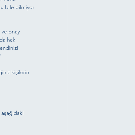
u bile bilmiyor 
 ve onay 
nda hak 
endinizi 
?
niz kişilerin 
 aşağıdaki 