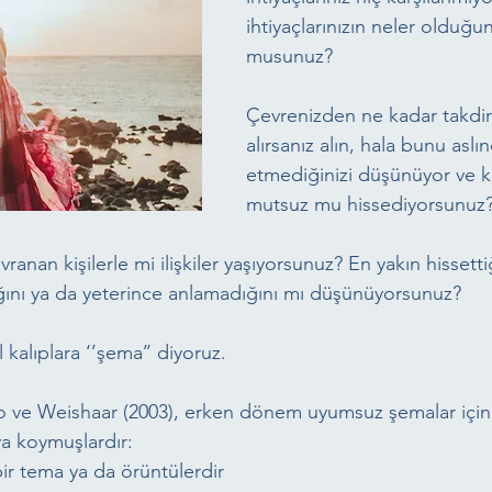
ihtiyaçlarınızın neler olduğun
musunuz?
Çevrenizden ne kadar takdir
alırsanız alın, hala bunu aslı
etmediğinizi düşünüyor ve k
mutsuz mu hissediyorsunuz
ranan kişilerle mi ilişkiler yaşıyorsunuz? En yakın hissettiği
ğını ya da yeterince anlamadığını mı düşünüyorsunuz?
 kalıplara ‘’şema’’ diyoruz.
o ve Weishaar (2003), erken dönem uyumsuz şemalar için
ya koymuşlardır:
 bir tema ya da örüntülerdir