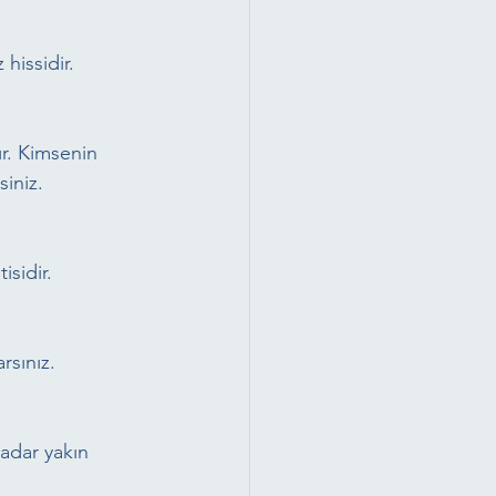
hissidir.
ır. Kimsenin 
siniz.
isidir.
rsınız.
kadar yakın 