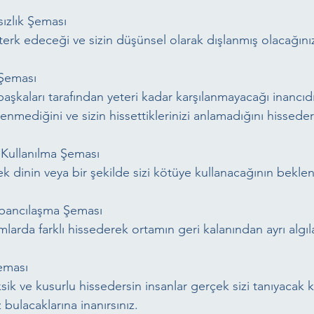
sızlık Şeması
 terk edeceği ve sizin düşünsel olarak dışlanmış olacağınız 
Şeması
 başkaları tarafından yeteri kadar karşılanmayacağı inancıd
lenmediğini ve sizin hissettiklerinizi anlamadığını hisseder
 Kullanılma Şeması
cek dinin veya bir şekilde sizi kötüye kullanacağının beklent
abancılaşma Şeması
larda farklı hissederek ortamın geri kalanından ayrı algıla
eması
ksik ve kusurlu hissedersin insanlar gerçek sizi tanıyacak 
z bulacaklarına inanırsınız.