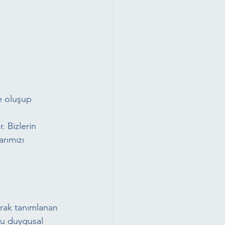
e oluşup 
 Bizlerin 
rımızı 
rak tanımlanan 
ğu duygusal 