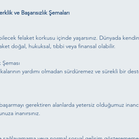
rklik ve Başarısızlık Şemaları
bilecek felaket korkusu içinde yaşarsınız. Dünyada kendi
ket doğal, hukuksal, tıbbi veya finansal olabilir.
ik Şeması
kalarının yardımı olmadan sürdüremez ve sürekli bir deste
 başarmayı gerektiren alanlarda yetersiz olduğumuz inancıdı
nuza inanırsınız.
me sağlayamama veya normal sosyal gelişim gösterememe 