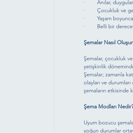
·        Anılar, duygul
·        Çocukluk ve g
·        Yaşam boyunca
·        Belli bir dere
Şemalar Nasıl Oluşur
Şemalar, çocukluk ve
yetişkinlik dönemind
Şemalar; zamanla katı
olayları ve durumları
şemaların etkisinde k
Şema Modları Nedir
Uyum bozucu şemalar 
yoğun durumlar ortay