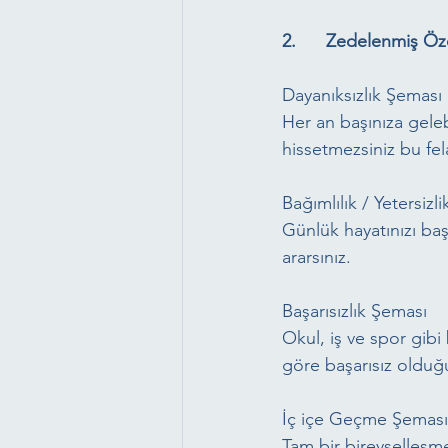
2.      Zedelenmiş Öze
Dayanıksızlık Şeması
Her an başınıza gele
hissetmezsiniz bu fela
Bağımlılık / Yetersizl
Günlük hayatınızı baş
ararsınız.
Başarısızlık Şeması
Okul, iş ve spor gibi
göre başarısız olduğu
İç içe Geçme Şeması
Tam bir bireyselleş