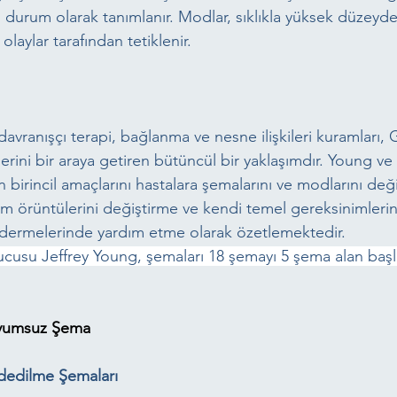
al durum olarak tanımlanır. Modlar, sıklıkla yüksek düzeyd
laylar tarafından tetiklenir.
davranışçı terapi, bağlanma ve nesne ilişkileri kuramları, 
lerini bir araya getiren bütüncül bir yaklaşımdır. Young ve 
n birincil amaçlarını hastalara şemalarını ve modlarını deği
m örüntülerini değiştirme ve kendi temel gereksinimlerini
idermelerinde yardım etme olarak özetlemektedir. 
cusu Jeffrey Young, şemaları 18 şemayı 5 şema alan başlı
Uyumsuz Şema
ddedilme Şemaları