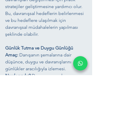
stratejiler geliştirmesine yardımcı olur. 
Bu, davranışsal hedeflerin belirlenmesi 
ve bu hedeflere ulaşılmak için 
davranışsal müdahalelerin yapılması 
şeklinde olabilir.
Günlük Tutma ve Duygu Günlüğü
Amaç:
 Danışanın şemalarına dair 
düşünce, duygu ve davranışlarını 
günlükler aracılığıyla izlemesi.
Nasıl yapılır?
 Danışan, şemalarını 
tetikleyen durumları, bu durumlarla 
ilgili duygularını ve düşüncelerini 
günlüklerinde yazabilir. Bu süreç, 
danışanın şemaları hakkında daha fazla 
farkındalık geliştirmesini sağlar ve 
terapi sürecinde ilerlemesine yardımcı 
olur.