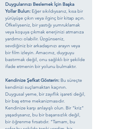
Duygularınızı Beslemek İçin Başka 
Yollar Bulun:
 Eğer sıkıldıysanız, kısa bir 
yürüyüşe çıkın veya ilginç bir kitap açın. 
Öfkeliyseniz, bir yastığı yumruklamak 
veya koşuya çıkmak enerjinizi atmanıza 
yardımcı olabilir. Üzgünseniz, 
sevdiğiniz bir arkadaşınızı arayın veya 
bir film izleyin. Amacınız, duyguyu 
bastırmak değil, onu sağlıklı bir şekilde 
ifade etmenin bir yolunu bulmaktır.
Kendinize Şefkat Gösterin:
 Bu süreçte 
kendinizi suçlamaktan kaçının. 
Duygusal yeme, bir zayıflık işareti değil, 
bir baş etme mekanizmasıdır. 
Kendinize karşı anlayışlı olun. Bir "kriz" 
yaşadıysanız, bu bir başarısızlık değil, 
bir öğrenme fırsatıdır. "Tamam, bu 
sefer bu şekilde tepki verdim, bir 