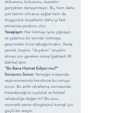
dokusunu, kokusunu, lezzetini 
gerçekten deneyimleyin. Bu, hem daha 
çok tatmin olmanızı sağlar hem de 
doygunluk sinyallerini daha iyi fark 
etmenize yardımcı olur.
Yavaşlayın:
 Her lokmayı iyice çiğneyin 
ve çatalınızı bir sonraki lokmaya 
geçmeden önce tabağa bırakın. Yavaş 
yemek, beynin "doydum" sinyalini 
alması için gereken süreyi (yaklaşık 20 
dakika) tanır.
"Bu Bana Hizmet Ediyor mu?" 
Sorusunu Sorun:
 Yemeğin ortasında 
veya sonrasında kendinize bu soruyu 
sorun. Bu anlık rahatlama, sonrasında 
hissedeceğiniz suçluluk ve fiziksel 
rahatsızlığa değer mi? Bu soru, 
otomatik yeme döngüsünü kırmak için 
güçlü bir araçtır.