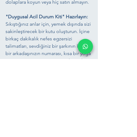
dolaplara koyun veya hiç satın almayın.
"Duygusal Acil Durum Kiti" Hazırlayın:
Sıkıştığınız anlar için, yemek dışında sizi 
sakinleştirecek bir kutu oluşturun. İçine 
birkaç dakikalık nefes egzersizi 
talimatları, sevdiğiniz bir şarkının listesi, 
bir arkadaşınızın numarası, kısa bir yoga 
pozu resmi veya stres topu gibi şeyler 
koyabilirsiniz. Bu, "Ne yapacağımı 
bilmiyorum" anında otomatik olarak 
yemeye yönelmek yerine, elinizin 
altında bir alternatif sunar.
Zorlu Anları Öngörün ve Plan 
Yapın:
 "Yarın işte çok stresli bir 
toplantım var, muhtemelen sonrasında 
canım tatlı isteyecek" diye düşünün. O 
an geldiğinde ofisteki çikolataya 