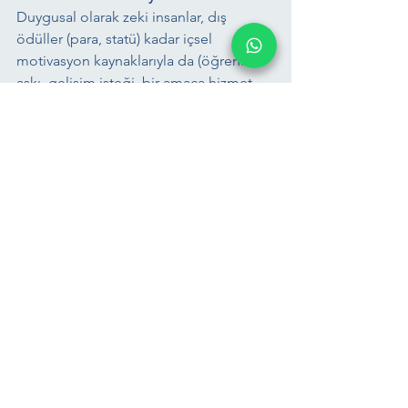
Duygusal olarak zeki insanlar, dış 
ödüller (para, statü) kadar içsel 
motivasyon kaynaklarıyla da (öğrenme 
aşkı, gelişim isteği, bir amaca hizmet 
etme) hareket ederler. Kendinize, sizi 
heyecanlandıran ve anlamlı 
bulduğunuz kişisel veya profesyonel 
hedefler belirleyin. Bu hedeflere 
ulaşmak için gösterdiğiniz küçük 
ilerlemeleri kutlayın. Merak duygunuzu 
canlı tutun ve her gün yeni bir şey 
öğrenmek için fırsatlar yaratın. İçsel 
motivasyon, zorluklar karşısında sizi 
ayakta tutan ve esnek kalmanızı 
sağlayan en önemli güçtür.
Bu adımlar üzerinde düzenli olarak 
çalışmak, hem kendi iç huzurunuzu 