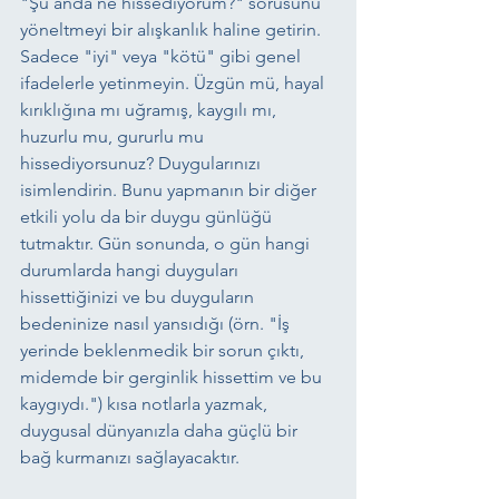
"Şu anda ne hissediyorum?" sorusunu 
yöneltmeyi bir alışkanlık haline getirin. 
Sadece "iyi" veya "kötü" gibi genel 
ifadelerle yetinmeyin. Üzgün mü, hayal 
kırıklığına mı uğramış, kaygılı mı, 
huzurlu mu, gururlu mu 
hissediyorsunuz? Duygularınızı 
isimlendirin. Bunu yapmanın bir diğer 
etkili yolu da bir duygu günlüğü 
tutmaktır. Gün sonunda, o gün hangi 
durumlarda hangi duyguları 
hissettiğinizi ve bu duyguların 
bedeninize nasıl yansıdığı (örn. "İş 
yerinde beklenmedik bir sorun çıktı, 
midemde bir gerginlik hissettim ve bu 
kaygıydı.") kısa notlarla yazmak, 
duygusal dünyanızla daha güçlü bir 
bağ kurmanızı sağlayacaktır.