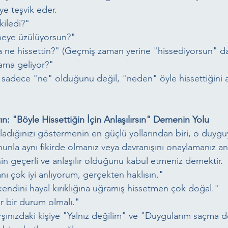
ye teşvik eder.
kiledi?"
eye üzülüyorsun?"
 ne hissettin?" (Geçmiş zaman yerine "hissediyorsun" da k
lama geliyor?"
in sadece "ne" olduğunu değil, "neden" öyle hissettiğini 
: "Böyle Hissettiğin İçin Anlaşılırsın" Demenin Yolu
ladığınızı göstermenin en güçlü yollarından biri, o duygu
nunla aynı fikirde olmanız veya davranışını onaylamanız a
nin geçerli ve anlaşılır olduğunu kabul etmeniz demektir.
anı çok iyi anlıyorum, gerçekten haklısın."
endini hayal kırıklığına uğramış hissetmen çok doğal."
r bir durum olmalı."
rşınızdaki kişiye "Yalnız değilim" ve "Duygularım saçma d