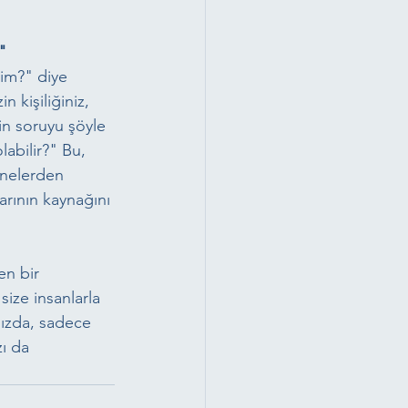
"
im?" diye 
n kişiliğiniz, 
in soruyu şöyle 
labilir?" Bu, 
 nelerden 
rının kaynağını 
en bir 
 size insanlarla 
nızda, sadece 
ı da 