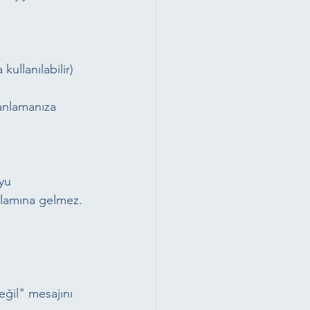
ullanılabilir)
anlamanıza 
yu 
nlamına gelmez. 
eğil" mesajını 