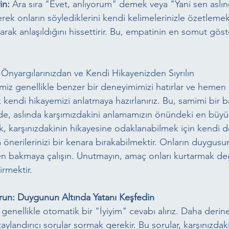
in:
 Ara sıra "Evet, anlıyorum" demek veya "Yani sen aslı
erek onların söylediklerini kendi kelimelerinizle özetlemek
arak anlaşıldığını hissettirir. Bu, empatinin en somut gös
 Önyargılarınızdan ve Kendi Hikayenizden Sıyrılın
nimiz genellikle benzer bir deneyimimizi hatırlar ve hemen
 kendi hikayemizi anlatmaya hazırlanırız. Bu, samimi bir 
de, aslında karşımızdakini anlamamızın önündeki en büyü
k, karşınızdakinin hikayesine odaklanabilmek için kendi de
 önerilerinizi bir kenara bırakabilmektir. Onların duygusun
n bakmaya çalışın. Unutmayın, amaç onları kurtarmak deği
tirmektir.
orun: Duygunun Altında Yatanı Keşfedin
genellikle otomatik bir "İyiyim" cevabı alırız. Daha derin
ylandırıcı sorular sormak gerekir. Bu sorular, karşınızdaki 