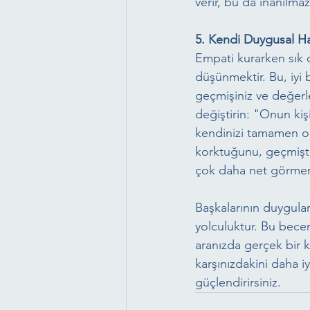
verir, bu da inanılmaz
5. Kendi Duygusal Ha
Empati kurarken sık 
düşünmektir. Bu, iyi b
geçmişiniz ve değerle
değiştirin: "Onun kişi
kendinizi tamamen o
korktuğunu, geçmişte
çok daha net görmeni
Başkalarının duyguları
yolculuktur. Bu beceri,
aranızda gerçek bir k
karşınızdakini daha 
güçlendirirsiniz.