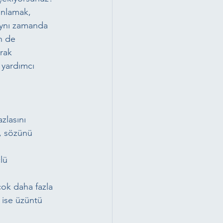
anlamak, 
aynı zamanda 
n de 
rak 
a yardımcı 
zlasını 
n, sözünü 
lü 
çok daha fazla 
s ise üzüntü 