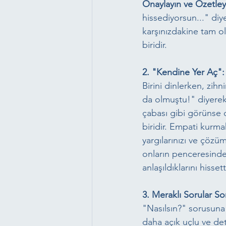
Onaylayın ve Özetley
hissediyorsun..." diy
karşınızdakine tam ol
biridir.
2. "Kendine Yer Aç":
Birini dinlerken, zih
da olmuştu!" diyerek
çabası gibi görünse 
biridir. Empati kurma
yargılarınızı ve çözüm
onların penceresinde
anlaşıldıklarını hisset
3. Meraklı Sorular S
"Nasılsın?" sorusuna 
daha açık uçlu ve deta