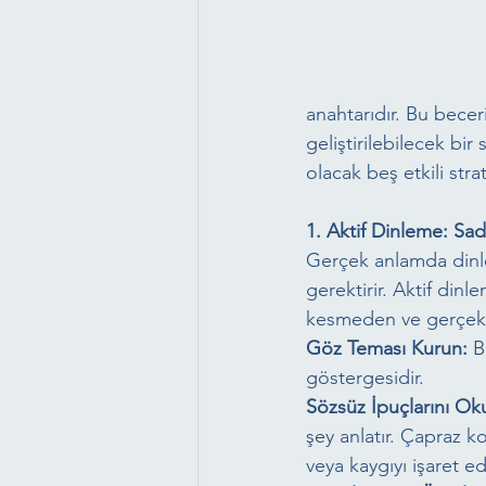
anahtarıdır. Bu becer
geliştirilebilecek bir
olacak beş etkili strat
1. Aktif Dinleme: S
Gerçek anlamda dinle
gerektirir. Aktif din
kesmeden ve gerçekte
Göz Teması Kurun:
 B
göstergesidir.
Sözsüz İpuçlarını Ok
şey anlatır. Çapraz ko
veya kaygıyı işaret ede