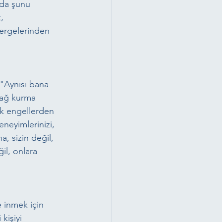
nda şunu 
, 
tergelerinden 
 "Aynısı bana 
bağ kurma 
k engellerden 
neyimlerinizi, 
a, sizin değil, 
l, onlara 
e inmek için 
kişiyi 