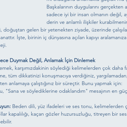
Başkalarının duygularını gerçekten 
sadece iyi bir insan olmanın değil, 
derin ve anlamlı ilişkiler kurabilmeni
i, doğuştan gelen bir yetenekten ziyade, üzerinde çalışıla
 sanattır. İşte, birinin iç dünyasına açılan kapıyı aralamanız
eji.
adece Duymak Değil, Anlamak İçin Dinlemek
mek, karşımızdakinin söylediği kelimelerden çok daha fa
leme, tüm dikkatinizi konuşmacıya verdiğiniz, yargılamada
n anlamaya çalıştığınız bir süreçtir. Bunu yapmak için:
u, "Sana ve söylediklerine odaklandım" mesajının en güç
uyun:
 Beden dili, yüz ifadeleri ve ses tonu, kelimelerden 
llar kapalılığı, kaçan gözler huzursuzluğu, titreyen bir se
bilir.