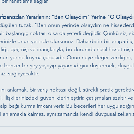
 bir rahatlama sağlar.
fızanızdan Yararlanın: "Ben Olsaydım" Yerine "O Olsaydı
düşülen tuzak, "Ben onun yerinde olsaydım ne hissederd
ir başlangıç noktası olsa da yeterli değildir. Çünkü siz, sizi
rinizle onun yerinde olursunuz. Daha derin bir empati iç
liği, geçmişi ve inançlarıyla, bu durumda nasıl hissetmiş o
nun yerine koyma çabasıdır. Onun neye değer verdiğini,
 benzer bir şey yaşayıp yaşamadığını düşünmek, duygula
zi sağlayacaktır.
nı anlamak, bir varış noktası değil, sürekli pratik gerektir
 ilişkilerinizdeki güveni derinleştirir, çatışmaları azaltır ve
alp bağı kurma imkanı verir. Bu becerileri her uyguladığı
iyi anlamakla kalmaz, aynı zamanda kendi duygusal zekanız