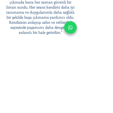
çıkmada bana her zaman güvenli bir
liman sundu. Her seans kendimi daha iyi
tanımama ve duygularımla daha sağlıklı
bir şekilde başa çıkmama yardımcı oldu.
Kendisinin anlayışı sabrı ve rehberligi
sayesinde yaşamımı daha dengeli ve
anlamlı bir hale getirdim."
B.T.
(Yüz yüze ergen terapisi alan danışan)
⭐⭐⭐⭐⭐
“Kızımın ergenlik döneminde yaşadığı
zorluklarla başa çıkması için bir terapi
sürecine başladık ve bu kararın ne kadar
doğru olduğunu her geçen gün daha iyi
anlıyorum. Terapistimiz Çağla hanımın
desteği, kızımın kendini ifade etme yetisini
güçlendirdi ve duygusal dalgalanmalarını
daha iyi yönetmesine yardımcı oldu.