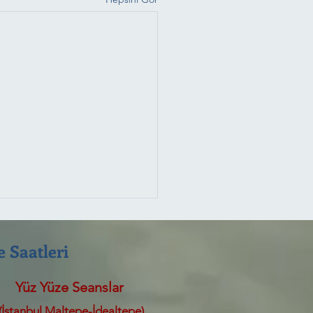
 Saatleri
Yüz Yüze Seanslar
(
İstanbul Maltepe-
İdealtepe)