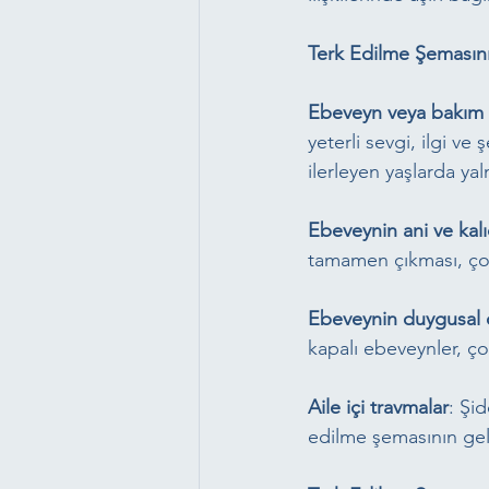
Terk Edilme Şemasını
Ebeveyn veya bakım v
yeterli sevgi, ilgi v
ilerleyen yaşlarda yaln
Ebeveynin ani ve kalıcı
tamamen çıkması, çoc
Ebeveynin duygusal o
kapalı ebeveynler, ç
Aile içi travmalar
: Şid
edilme şemasının geli