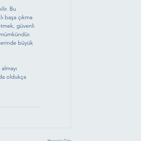
lir. Bu 
lı başa çıkma 
etmek, güvenli 
k mümkündür. 
ilerinde büyük 
 almayı 
nda oldukça 
Hepsini Gör