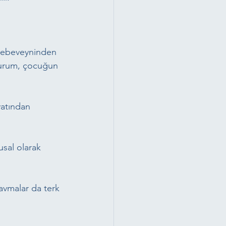
 ebeveyninden 
 durum, çocuğun 
atından 
usal olarak 
ravmalar da terk 