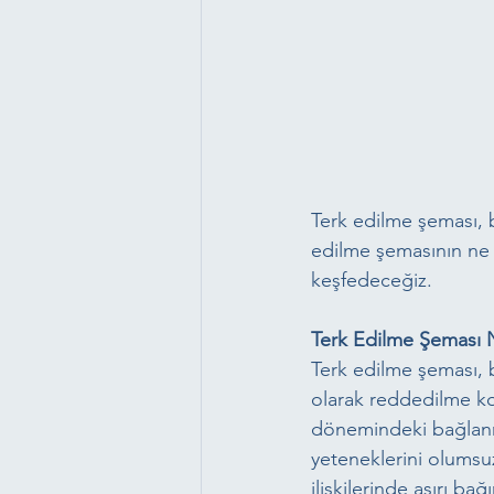
Terk edilme şeması, b
edilme şemasının ne o
keşfedeceğiz.
Terk Edilme Şeması 
Terk edilme şeması, b
olarak reddedilme ko
dönemindeki bağlanma
yeteneklerini olumsuz 
ilişkilerinde aşırı bağ