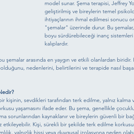
model sunar. Şema terapisi, Jeffrey Y
geliştirilmiş ve bireylerin temel psikolo
ihtiyaçlarının ihmal edilmesi sonucu or
"şemalar" üzerinde durur. Bu şemalar,
boyu sürdürebileceği inanç sistemleri
kalıplardır.
u şemalar arasında en yaygın ve etkili olanlardan biridir. 
lduğunu, nedenlerini, belirtilerini ve terapide nasıl başa 
Nedir?
ir kişinin, sevdikleri tarafından terk edilme, yalnız kalma
rkusu yaşamasını ifade eder. Bu şema, genellikle çocukl
 sorunlarından kaynaklanır ve bireylerin güvenli bir ba
etkileyebilir. Kişi, sürekli bir şekilde terk edilme korkusu 
ımlılık, yalnızlık hissi veya duygusal izolasyona neden olabil