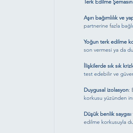
Terk Edilme Şemasının
Aşırı bağımlılık ve ya
partnerine fazla bağl
Yoğun terk edilme k
son vermesi ya da du
İlişkilerde sık sık kri
test edebilir ve güven
Duygusal izolasyon
: 
korkusu yüzünden insan
Düşük benlik saygısı 
edilme korkusuyla duy