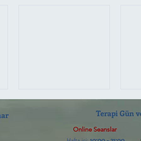
Terapi Gün ve
nar
Online Seanslar
10:00 - 21:00​
Hafta içi: