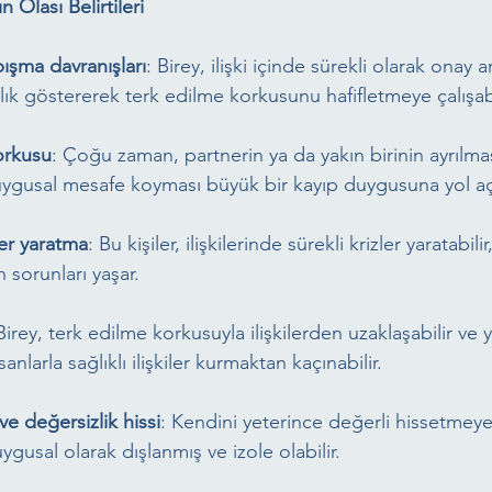
 Olası Belirtileri
pışma davranışları
: Birey, ilişki içinde sürekli olarak onay a
ılık göstererek terk edilme korkusunu hafifletmeye çalışabi
orkusu
: Çoğu zaman, partnerin ya da yakın birinin ayrılması,
ygusal mesafe koyması büyük bir kayıp duygusuna yol aç
zler yaratma
: Bu kişiler, ilişkilerinde sürekli krizler yaratabilir
 sorunları yaşar.
Birey, terk edilme korkusuyla ilişkilerden uzaklaşabilir ve 
larla sağlıklı ilişkiler kurmaktan kaçınabilir.
ve değersizlik hissi
: Kendini yeterince değerli hissetmeyen
gusal olarak dışlanmış ve izole olabilir.