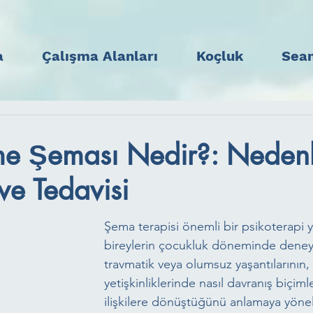
a
Çalışma Alanları
Koçluk
Sean
me Şeması Nedir?: Nedenl
i ve Tedavisi
Şema terapisi önemli bir psikoterapi y
bireylerin çocukluk döneminde deneyi
travmatik veya olumsuz yaşantılarının, 
yetişkinliklerinde nasıl davranış biçiml
ilişkilere dönüştüğünü anlamaya yönel