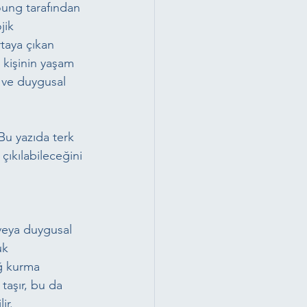
oung tarafından 
jik 
taya çıkan 
 kişinin yaşam 
 ve duygusal 
Bu yazıda terk 
çıkılabileceğini 
 veya duygusal 
uk 
ğ kurma 
taşır, bu da 
ir.