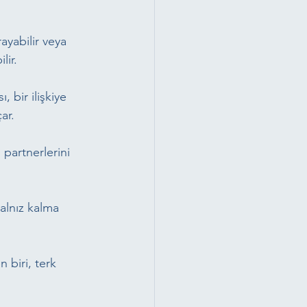
rayabilir veya 
lir.
 bir ilişkiye 
ar.
, partnerlerini 
yalnız kalma 
 biri, terk 