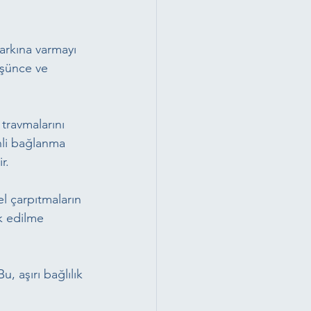
arkına varmayı 
üşünce ve 
travmalarını 
nli bağlanma 
r.
l çarpıtmaların 
rk edilme 
u, aşırı bağlılık 