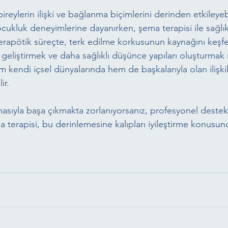
reylerin ilişki ve bağlanma biçimlerini derinden etkileyebi
cukluk deneyimlerine dayanırken, şema terapisi ile sağlık
. Terapötik süreçte, terk edilme korkusunun kaynağını keşf
 geliştirmek ve daha sağlıklı düşünce yapıları oluşturma
em kendi içsel dünyalarında hem de başkalarıyla olan ilişk
ir.
asıyla başa çıkmakta zorlanıyorsanız, profesyonel destek
a terapisi, bu derinlemesine kalıpları iyileştirme konusu