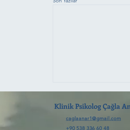
Son Yazılar
Klinik Psikolog Çağla A
caglaanar1@gmail.com
+90 538 336 60 48