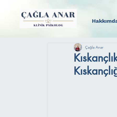
Hakkımd
Çağla Anar
Kıskançlı
Kıskançlı