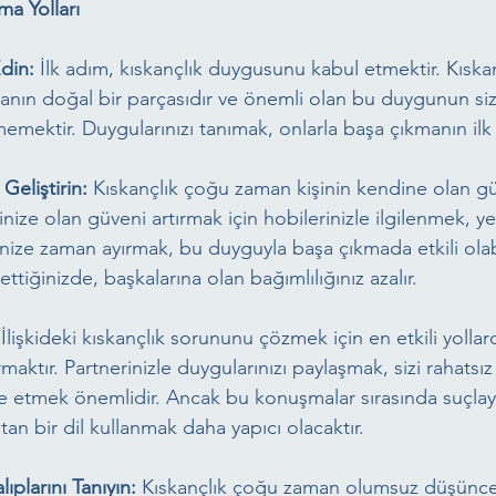
ma Yolları
din:
 İlk adım, kıskançlık duygusunu kabul etmektir. Kıskan
anın doğal bir parçasıdır ve önemli olan bu duygunun sizi
emektir. Duygularınızı tanımak, onlarla başa çıkmanın ilk 
Geliştirin:
 Kıskançlık çoğu zaman kişinin kendine olan gü
nize olan güveni artırmak için hobilerinizle ilgilenmek, ye
ize zaman ayırmak, bu duyguyla başa çıkmada etkili olabi
ettiğinizde, başkalarına olan bağımlılığınız azalır.
 İlişkideki kıskançlık sorununu çözmek için en etkili yollard
rmaktır. Partnerinizle duygularınızı paylaşmak, sizi rahatsı
e etmek önemlidir. Ancak bu konuşmalar sırasında suçlayıc
latan bir dil kullanmak daha yapıcı olacaktır.
plarını Tanıyın:
 Kıskançlık çoğu zaman olumsuz düşünce 