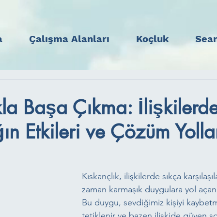
a
Çalışma Alanları
Koçluk
Sean
kla Başa Çıkma: İlişkilerd
ğın Etkileri ve Çözüm Yolla
Kıskançlık, ilişkilerde sıkça karşılaş
zaman karmaşık duygulara yol açan
Bu duygu, sevdiğimiz kişiyi kaybet
tetiklenir ve bazen ilişkide güven so