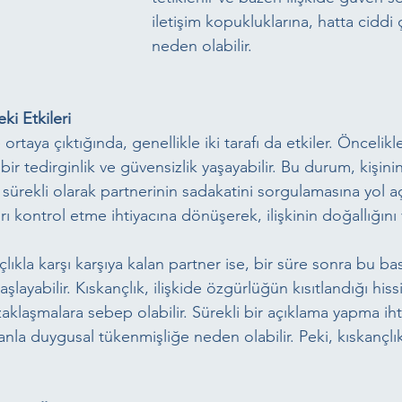
iletişim kopukluklarına, hatta ciddi 
neden olabilir. 
eki Etkileri
e ortaya çıktığında, genellikle iki tarafı da etkiler. Öncelikl
 bir tedirginlik ve güvensizlik yaşayabilir. Bu durum, kişin
 sürekli olarak partnerinin sadakatini sorgulamasına yol aç
ı kontrol etme ihtiyacına dönüşerek, ilişkinin doğallığını
lıkla karşı karşıya kalan partner ise, bir süre sonra bu ba
aşlayabilir. Kıskançlık, ilişkide özgürlüğün kısıtlandığı hissi
klaşmalara sebep olabilir. Sürekli bir açıklama yapma ihtiya
anla duygusal tükenmişliğe neden olabilir. Peki, kıskançl