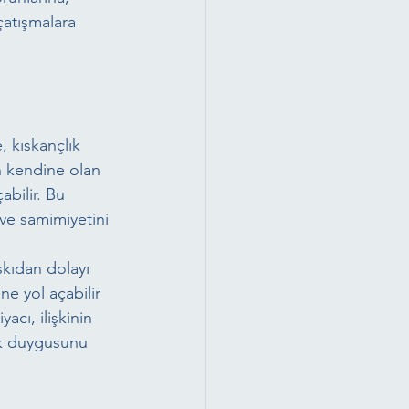
çatışmalara 
e, kıskançlık 
in kendine olan 
abilir. Bu 
 ve samimiyetini 
skıdan dolayı 
ne yol açabilir 
cı, ilişkinin 
ık duygusunu 