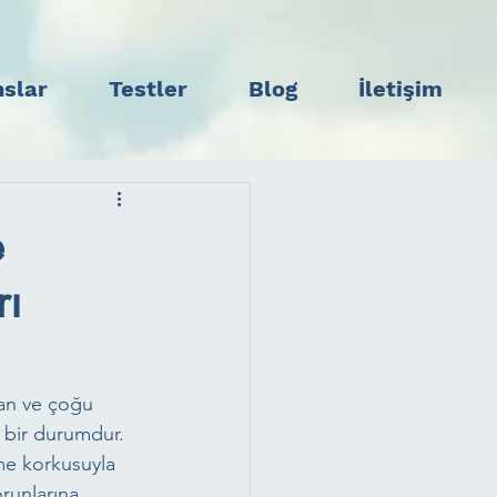
slar
Testler
Blog
İletişim
e
rı
ılan ve çoğu 
 bir durumdur. 
me korkusuyla 
runlarına, 