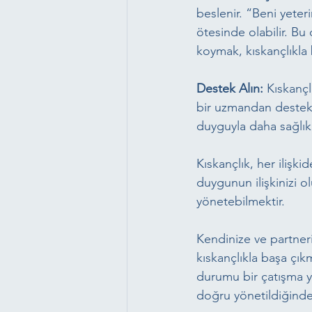
beslenir. “Beni yeter
ötesinde olabilir. B
koymak, kıskançlıkla
Destek Alın:
 Kıskanç
bir uzmandan destek a
duyguyla daha sağlıkl
Kıskançlık, her iliş
duygunun ilişkinizi o
yönetebilmektir.
Kendinize ve partner
kıskançlıkla başa çıkm
durumu bir çatışma yer
doğru yönetildiğinde 