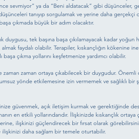
ince sevmiyor” ya da “Beni aldatacak” gibi düşünceler, ge
u düşünceleri tanıyıp sorgulamak ve yerine daha gerçekçi 
 başa çıkmada büyük bir adım olacaktır.
lık duygusu, tek başına başa çıkılamayacak kadar yoğun h
lmak faydalı olabilir. Terapiler, kıskançlığın kökenine in
ı başa çıkma yollarını keşfetmenize yardımcı olabilir.
kide zaman zaman ortaya çıkabilecek bir duygudur. Önemli 
lumsuz yönde etkilemesine izin vermemek ve sağlıklı bir ş
inize güvenmek, açık iletişim kurmak ve gerektiğinde des
anın en etkili yollarındandır. İlişkinizde kıskançlık ortaya 
ine, ilişkinizi güçlendirecek bir fırsat olarak görebilirsin
ilişkinizi daha sağlam bir temele oturtabilir.