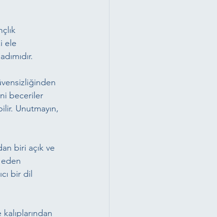
çlık 
 ele 
adımıdır.
vensizliğinden 
ni beceriler 
lir. Unutmayın, 
an biri açık ve 
z eden 
ı bir dil 
kalıplarından 