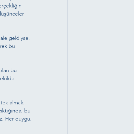
rçekliğin 
düşünceler 
ale geldiyse, 
erek bu 
olan bu 
ekilde 
tek almak, 
çıktığında, bu 
iz. Her duygu, 