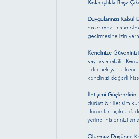
Kıskançlıkla Başa Çık
Duygularınızı Kabul E
hissetmek, insan olm
geçirmesine izin verm
Kendinize Güveninizi 
kaynaklanabilir. Kendi
edinmek ya da kendin
kendinizi değerli hiss
İletişimi Güçlendirin:
dürüst bir iletişim ku
durumları açıkça ifad
yerine, hislerinizi an
Olumsuz Düşünce Kalı