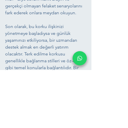
gerçekçi olmayan felaket senaryolarını 
fark ederek onlara meydan okuyun.
Son olarak, bu korku ilişkinizi 
yönetmeye başladıysa ve günlük 
yaşamınızı etkiliyorsa, bir uzmandan 
destek almak en değerli yatırım 
olacaktır. Terk edilme korkusu 
genellikle bağlanma stilleri ve öz-değer 
gibi temel konularla bağlantılıdır. Bir 
psikolog, bu duyguların kökenine 
inmenize ve daha güvenli bir zemin 
inşa etmenize yardımcı olabilir. 
Unutmayın, sevgi, kontrol etmek veya 
sahip olmak değil, karşılıklı güven ve 
özgürlük üzerine kuruludur. Gerçek 
sevgi, korkunun gölgesinde değil, 
güvenin ışığında büyür.