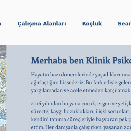
a
Çalışma Alanları
Koçluk
Sean
Merhaba ben Klinik Psiko
Hayatın bazı dönemlerinde yaşadıklarımızı
ağırlaştığını hissederiz. Bu fark edişle gele
yargılamadan ve acele etmeden karşılamak b
2016 yılından bu yana çocuk, ergen ve yetiş
süreçte; kaygı bozuklukları, ilişki sorunları
kendini tanıma süreçleriyle başvuran pek ço
ettim. Her danışanla çalışırken, yaşanan zo