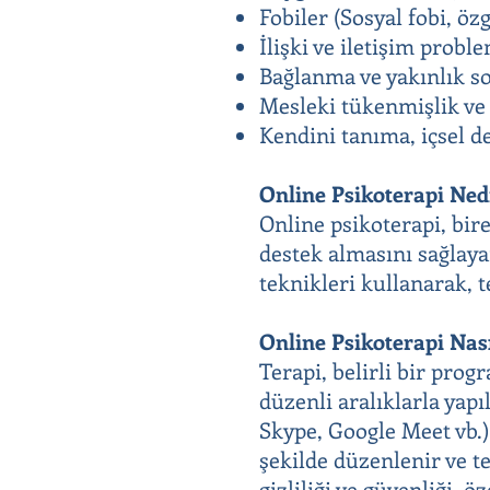
Fobiler (Sosyal fobi, özg
İlişki ve iletişim probl
Bağlanma ve yakınlık s
Mesleki tükenmişlik ve 
Kendini tanıma, içsel de
Online Psikoterapi Ned
Online psikoterapi, bir
destek almasını sağlaya
teknikleri kullanarak, t
Online Psikoterapi Nası
Terapi, belirli bir prog
düzenli aralıklarla yapı
Skype, Google Meet vb.)
şekilde düzenlenir ve te
gizliliği ve güvenliği, ö