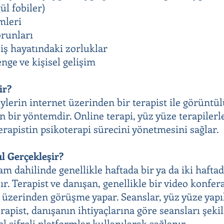
ül fobiler)
emleri
orunları
iş hayatındaki zorluklar
nge ve kişisel gelişim
ir?
eylerin internet üzerinden bir terapist ile görüntü
n bir yöntemdir. Online terapi, yüz yüze terapilerl
erapistin psikoterapi sürecini yönetmesini sağlar.
l Gerçekleşir?
ram dahilinde genellikle haftada bir ya da iki haft
lır. Terapist ve danışan, genellikle bir video konf
 üzerinden görüşme yapar. Seanslar, yüz yüze yapı
rapist, danışanın ihtiyaçlarına göre seansları şeki
zel şifreli platformlar kullanılarak sağlanır.