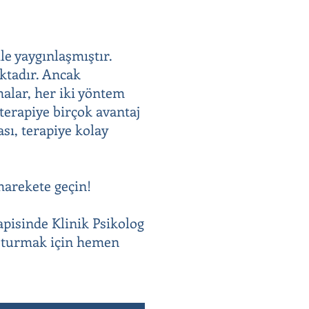
le yaygınlaşmıştır.
aktadır. Ancak
malar, her iki yöntem
 terapiye birçok avantaj
sı, terapiye kolay
harekete geçin!
apisinde Klinik Psikolog
uşturmak için hemen