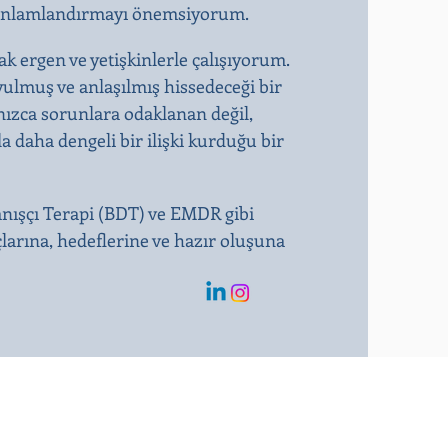
kte anlamlandırmayı önemsiyorum.
ak ergen ve yetişkinlerle çalışıyorum.
ulmuş ve anlaşılmış hissedeceği bir
nızca sorunlara odaklanan değil,
la daha dengeli bir ilişki kurduğu bir
anışçı Terapi (BDT) ve EMDR gibi
çlarına, hedeflerine ve hazır oluşuna