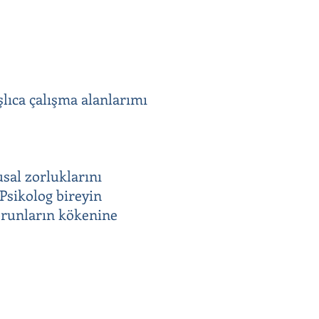
şlıca çalışma alanlarımı
usal zorluklarını
 Psikolog bireyin
sorunların kökenine