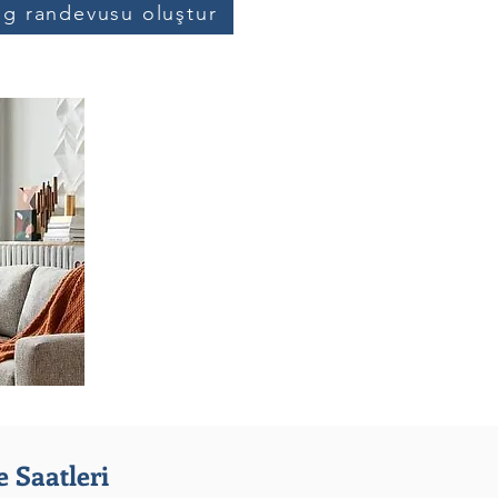
og randevusu oluştur
 Saatleri