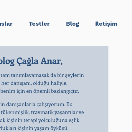
slar
Testler
Blog
İletişim
log Çağla Anar,
 tam tanımlayamasak da bir şeylerin
n her danışanı, olduğu haliyle,
enim için en önemli başlangıçtır.​
kin danışanlarla çalışıyorum. Bu
, tükenmişlik, travmatik yaşantılar ve
k kişinin terapi yolculuğuna eşlik
rlukları kişinin yaşam öyküsü,