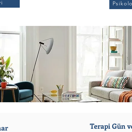
ri
Psikol
Terapi Gün ve
nar