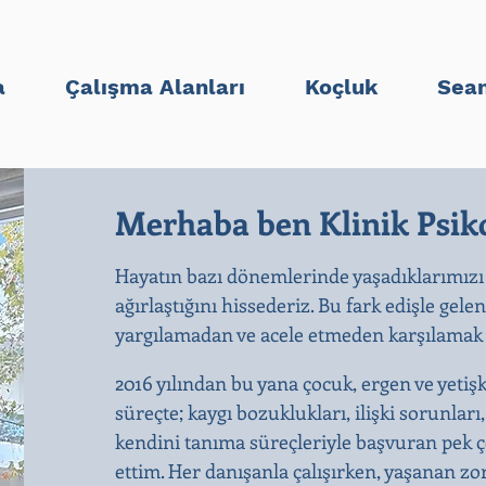
a
Çalışma Alanları
Koçluk
Sean
Merhaba ben Klinik Psiko
Hayatın bazı dönemlerinde yaşadıklarımızı
ağırlaştığını hissederiz. Bu fark edişle gele
yargılamadan ve acele etmeden karşılamak b
2016 yılından bu yana çocuk, ergen ve yetiş
süreçte; kaygı bozuklukları, ilişki sorunları
kendini tanıma süreçleriyle başvuran pek ço
ettim. Her danışanla çalışırken, yaşanan zo