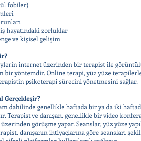
ül fobiler)
emleri
orunları
iş hayatındaki zorluklar
nge ve kişisel gelişim
ir?
eylerin internet üzerinden bir terapist ile görüntü
n bir yöntemdir. Online terapi, yüz yüze terapilerl
erapistin psikoterapi sürecini yönetmesini sağlar.
l Gerçekleşir?
ram dahilinde genellikle haftada bir ya da iki haft
lır. Terapist ve danışan, genellikle bir video konf
 üzerinden görüşme yapar. Seanslar, yüz yüze yapı
rapist, danışanın ihtiyaçlarına göre seansları şeki
zel şifreli platformlar kullanılarak sağlanır.