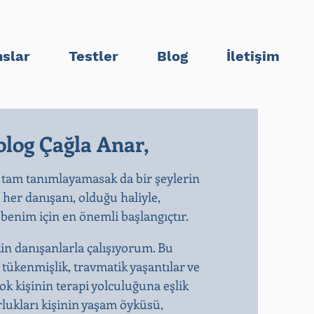
slar
Testler
Blog
İletişim
log Çağla Anar,
 tam tanımlayamasak da bir şeylerin
n her danışanı, olduğu haliyle,
enim için en önemli başlangıçtır.​
kin danışanlarla çalışıyorum. Bu
, tükenmişlik, travmatik yaşantılar ve
k kişinin terapi yolculuğuna eşlik
rlukları kişinin yaşam öyküsü,