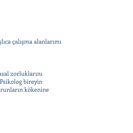
şlıca çalışma alanlarımı
usal zorluklarını
 Psikolog bireyin
sorunların kökenine