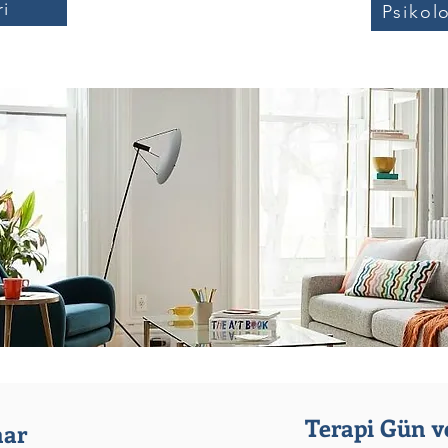
ri
Psikol
Terapi Gün ve
nar