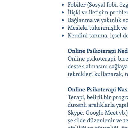
Fobiler (Sosyal fobi, özg
İlişki ve iletişim probl
Bağlanma ve yakınlık s
Mesleki tükenmişlik ve 
Kendini tanıma, içsel de
Online Psikoterapi Ned
Online psikoterapi, bir
destek almasını sağlaya
teknikleri kullanarak, t
Online Psikoterapi Nası
Terapi, belirli bir prog
düzenli aralıklarla yapı
Skype, Google Meet vb.)
şekilde düzenlenir ve te
gizliliği ve güvenliği, ö