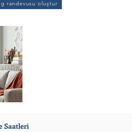
og randevusu oluştur
 Saatleri