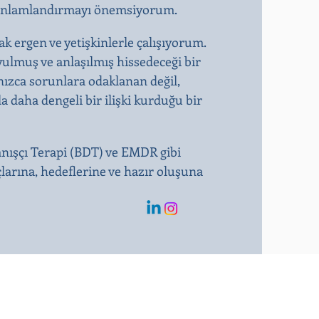
kte anlamlandırmayı önemsiyorum.
ak ergen ve yetişkinlerle çalışıyorum.
ulmuş ve anlaşılmış hissedeceği bir
nızca sorunlara odaklanan değil,
la daha dengeli bir ilişki kurduğu bir
anışçı Terapi (BDT) ve EMDR gibi
çlarına, hedeflerine ve hazır oluşuna