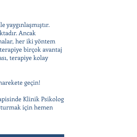
le yaygınlaşmıştır.
aktadır. Ancak
malar, her iki yöntem
 terapiye birçok avantaj
sı, terapiye kolay
harekete geçin!
apisinde Klinik Psikolog
uşturmak için hemen