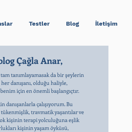
slar
Testler
Blog
İletişim
log Çağla Anar,
 tam tanımlayamasak da bir şeylerin
n her danışanı, olduğu haliyle,
enim için en önemli başlangıçtır.​
kin danışanlarla çalışıyorum. Bu
, tükenmişlik, travmatik yaşantılar ve
k kişinin terapi yolculuğuna eşlik
rlukları kişinin yaşam öyküsü,