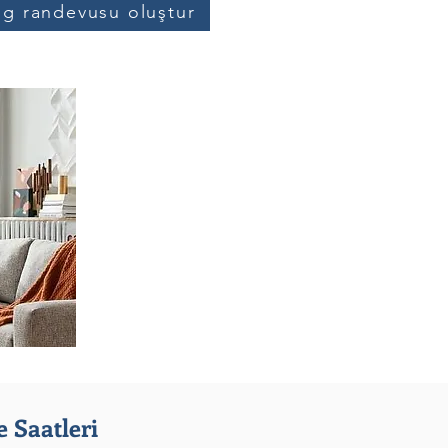
og randevusu oluştur
 Saatleri