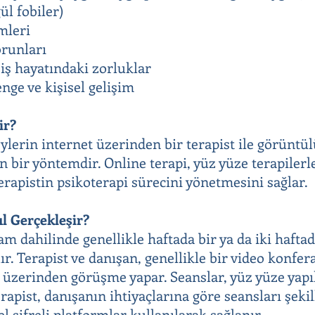
ül fobiler)
emleri
orunları
iş hayatındaki zorluklar
nge ve kişisel gelişim
ir?
eylerin internet üzerinden bir terapist ile görüntü
n bir yöntemdir. Online terapi, yüz yüze terapilerl
erapistin psikoterapi sürecini yönetmesini sağlar.
l Gerçekleşir?
ram dahilinde genellikle haftada bir ya da iki haft
lır. Terapist ve danışan, genellikle bir video konf
 üzerinden görüşme yapar. Seanslar, yüz yüze yapı
rapist, danışanın ihtiyaçlarına göre seansları şeki
zel şifreli platformlar kullanılarak sağlanır.