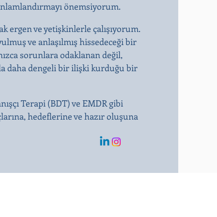
kte anlamlandırmayı önemsiyorum.
ak ergen ve yetişkinlerle çalışıyorum.
ulmuş ve anlaşılmış hissedeceği bir
nızca sorunlara odaklanan değil,
la daha dengeli bir ilişki kurduğu bir
anışçı Terapi (BDT) ve EMDR gibi
çlarına, hedeflerine ve hazır oluşuna