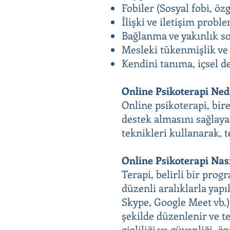
Fobiler (Sosyal fobi, özg
İlişki ve iletişim probl
Bağlanma ve yakınlık s
Mesleki tükenmişlik ve 
Kendini tanıma, içsel de
Online Psikoterapi Ned
Online psikoterapi, bir
destek almasını sağlaya
teknikleri kullanarak, t
Online Psikoterapi Nası
Terapi, belirli bir prog
düzenli aralıklarla yapı
Skype, Google Meet vb.)
şekilde düzenlenir ve te
gizliliği ve güvenliği, ö