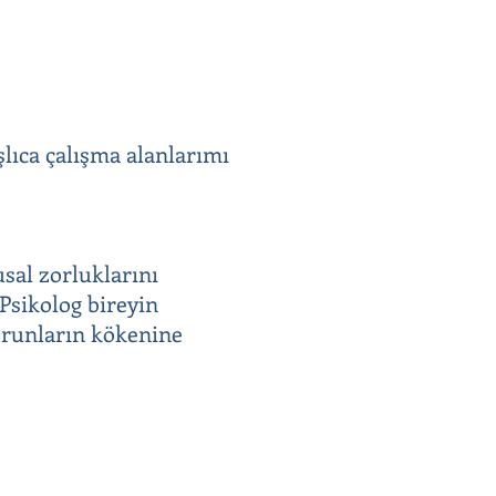
şlıca çalışma alanlarımı
usal zorluklarını
 Psikolog bireyin
sorunların kökenine