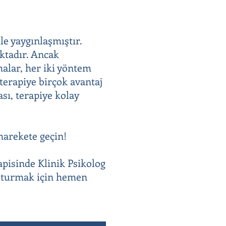
le yaygınlaşmıştır.
aktadır. Ancak
malar, her iki yöntem
 terapiye birçok avantaj
sı, terapiye kolay
harekete geçin!
apisinde Klinik Psikolog
uşturmak için hemen