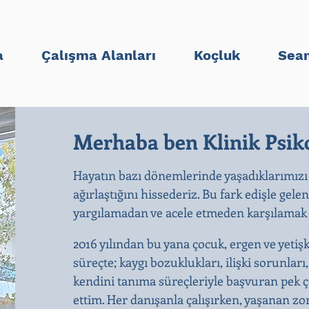
a
Çalışma Alanları
Koçluk
Sean
Merhaba ben Klinik Psiko
Hayatın bazı dönemlerinde yaşadıklarımızı
ağırlaştığını hissederiz. Bu fark edişle gele
yargılamadan ve acele etmeden karşılamak b
2016 yılından bu yana çocuk, ergen ve yetiş
süreçte; kaygı bozuklukları, ilişki sorunları
kendini tanıma süreçleriyle başvuran pek ço
ettim. Her danışanla çalışırken, yaşanan zo