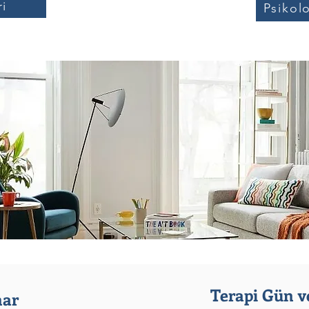
ri
Psikol
Terapi Gün ve
nar