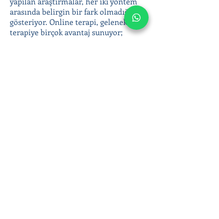
yapılan araştırmalar, her iki yöntem
arasında belirgin bir fark olmadığını
gösteriyor. Online terapi, geleneksel
terapiye birçok avantaj sunuyor;
coğrafi engelleri ortadan kaldırması,
anonimlik ve gizlilik sunması, terapiye
kolay erişim sağlaması gibi.
Yetişkin bireysel terapi ile duygusal
zorluklarınızla başa çıkabilir, duygusal
sağlığınıza yatırım yaparak daha
dengeli ve huzurlu bir yaşam
sürebilirsiniz. Online terapi
seanslarımızla bulunduğunuz yerden
evinizin konforunda destek alın; siz de
daha sağlıklı bir hayata adım atın!
Ergen ve yetişkin psikoterapisinde
Klinik Psikolog Çağla Anar’ın online
seansları hakkında bilgi almak veya
hemen randevu oluşturmak için