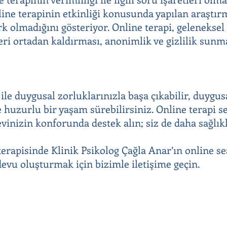
nline terapinin etkinliği konusunda yapılan araştır
rk olmadığını gösteriyor. Online terapi, geleneksel
eri ortadan kaldırması, anonimlik ve gizlilik sunma
 ile duygusal zorluklarınızla başa çıkabilir, duygus
 huzurlu bir yaşam sürebilirsiniz. Online terapi s
nizin konforunda destek alın; siz de daha sağlıkl
terapisinde Klinik Psikolog Çağla Anar’ın online se
vu oluşturmak için bizimle iletişime geçin.