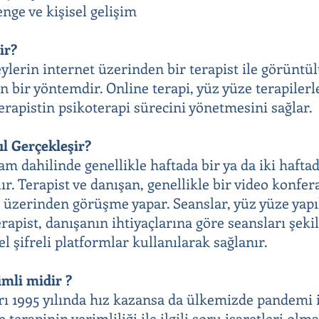
nge ve kişisel gelişim
ir?
eylerin internet üzerinden bir terapist ile görüntü
n bir yöntemdir. Online terapi, yüz yüze terapilerl
terapistin psikoterapi sürecini yönetmesini sağlar.
ıl Gerçekleşir?
ram dahilinde genellikle haftada bir ya da iki haft
lır. Terapist ve danışan, genellikle bir video konf
 üzerinden görüşme yapar. Seanslar, yüz yüze yapı
erapist, danışanın ihtiyaçlarına göre seansları şek
zel şifreli platformlar kullanılarak sağlanır.
imli midir ?
rı 1995 yılında hız kazansa da ülkemizde pandemi i
 terapinin verimliliği ile ilgili soru işaretleri olm