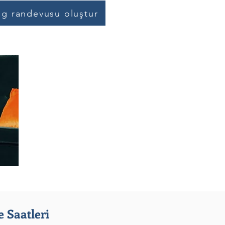
og randevusu oluştur
 Saatleri