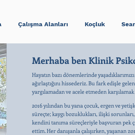
a
Çalışma Alanları
Koçluk
Sean
Merhaba ben Klinik Psiko
Hayatın bazı dönemlerinde yaşadıklarımızı
ağırlaştığını hissederiz. Bu fark edişle gele
yargılamadan ve acele etmeden karşılamak b
2016 yılından bu yana çocuk, ergen ve yetiş
süreçte; kaygı bozuklukları, ilişki sorunları
kendini tanıma süreçleriyle başvuran pek ço
ettim. Her danışanla çalışırken, yaşanan zo