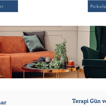
ri
Psikol
Terapi Gün ve
nar