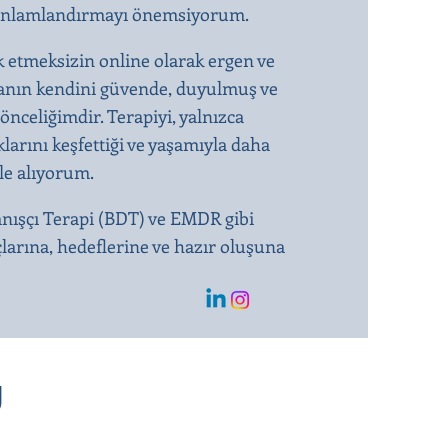
kte anlamlandırmayı önemsiyorum.
k etmeksizin online olarak ergen ve
ışanın kendini güvende, duyulmuş ve
önceliğimdir. Terapiyi, yalnızca
larını keşfettiği ve yaşamıyla daha
ele alıyorum.
anışçı Terapi (BDT) ve EMDR gibi
çlarına, hedeflerine ve hazır oluşuna
g