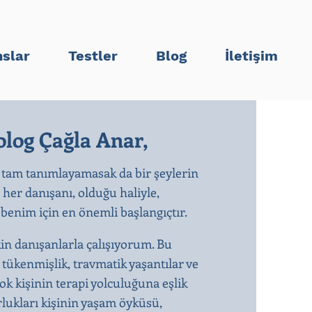
slar
Testler
Blog
İletişim
log Çağla Anar,
 tam tanımlayamasak da bir şeylerin
n her danışanı, olduğu haliyle,
enim için en önemli başlangıçtır.​
kin danışanlarla çalışıyorum. Bu
, tükenmişlik, travmatik yaşantılar ve
k kişinin terapi yolculuğuna eşlik
rlukları kişinin yaşam öyküsü,