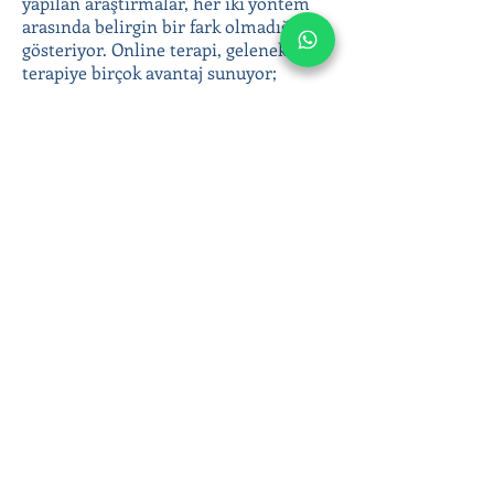
yapılan araştırmalar, her iki yöntem
arasında belirgin bir fark olmadığını
gösteriyor. Online terapi, geleneksel
terapiye birçok avantaj sunuyor;
coğrafi engelleri ortadan kaldırması,
anonimlik ve gizlilik sunması, terapiye
kolay erişim sağlaması gibi.
Yetişkin bireysel terapi ile duygusal
zorluklarınızla başa çıkabilir, duygusal
sağlığınıza yatırım yaparak daha
dengeli ve huzurlu bir yaşam
sürebilirsiniz. Online terapi
seanslarımızla bulunduğunuz yerden
evinizin konforunda destek alın; siz de
daha sağlıklı bir hayata adım atın!
Ergen ve yetişkin psikoterapisinde
Klinik Psikolog Çağla Anar’ın online
seansları hakkında bilgi almak veya
hemen randevu oluşturmak için