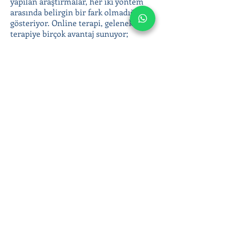
yapılan araştırmalar, her iki yöntem
arasında belirgin bir fark olmadığını
gösteriyor. Online terapi, geleneksel
terapiye birçok avantaj sunuyor;
coğrafi engelleri ortadan kaldırması,
anonimlik ve gizlilik sunması, terapiye
kolay erişim sağlaması gibi.
Yetişkin bireysel terapi ile duygusal
zorluklarınızla başa çıkabilir, duygusal
sağlığınıza yatırım yaparak daha
dengeli ve huzurlu bir yaşam
sürebilirsiniz. Online terapi
seanslarımızla bulunduğunuz yerden
evinizin konforunda destek alın; siz de
daha sağlıklı bir hayata adım atın!
Ergen ve yetişkin psikoterapisinde
Klinik Psikolog Çağla Anar’ın online
seansları hakkında bilgi almak veya
hemen randevu oluşturmak için