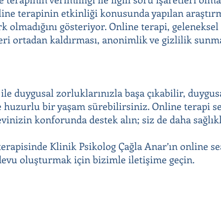
nline terapinin etkinliği konusunda yapılan araştır
rk olmadığını gösteriyor. Online terapi, geleneksel
eri ortadan kaldırması, anonimlik ve gizlilik sunma
 ile duygusal zorluklarınızla başa çıkabilir, duygus
 huzurlu bir yaşam sürebilirsiniz. Online terapi s
nizin konforunda destek alın; siz de daha sağlıkl
terapisinde Klinik Psikolog Çağla Anar’ın online se
vu oluşturmak için bizimle iletişime geçin.