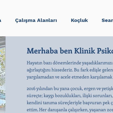
a
Çalışma Alanları
Koçluk
Sean
Merhaba ben Klinik Psiko
Hayatın bazı dönemlerinde yaşadıklarımızı
ağırlaştığını hissederiz. Bu fark edişle gele
yargılamadan ve acele etmeden karşılamak b
2016 yılından bu yana çocuk, ergen ve yetiş
süreçte; kaygı bozuklukları, ilişki sorunları
kendini tanıma süreçleriyle başvuran pek ço
ettim. Her danışanla çalışırken, yaşanan zo