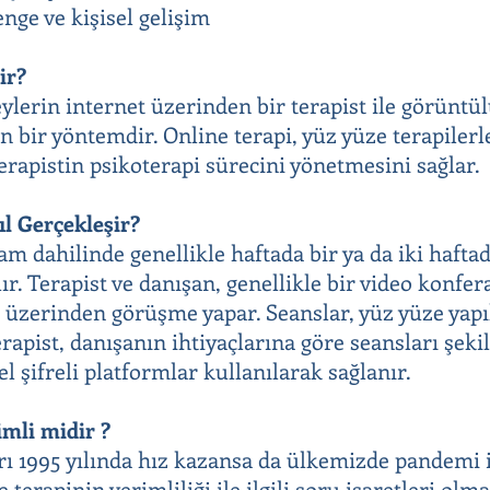
nge ve kişisel gelişim
ir?
eylerin internet üzerinden bir terapist ile görüntü
n bir yöntemdir. Online terapi, yüz yüze terapilerl
terapistin psikoterapi sürecini yönetmesini sağlar.
ıl Gerçekleşir?
ram dahilinde genellikle haftada bir ya da iki haft
lır. Terapist ve danışan, genellikle bir video konf
 üzerinden görüşme yapar. Seanslar, yüz yüze yapı
erapist, danışanın ihtiyaçlarına göre seansları şek
zel şifreli platformlar kullanılarak sağlanır.
imli midir ?
rı 1995 yılında hız kazansa da ülkemizde pandemi i
 terapinin verimliliği ile ilgili soru işaretleri olm