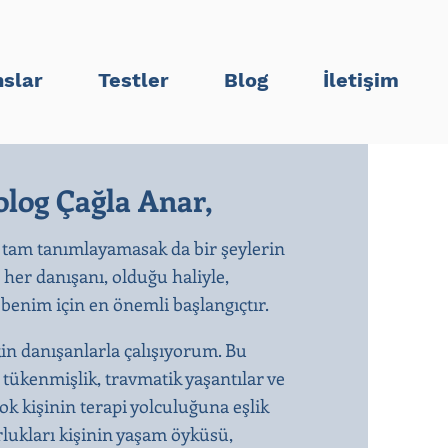
slar
Testler
Blog
İletişim
log Çağla Anar,
 tam tanımlayamasak da bir şeylerin
n her danışanı, olduğu haliyle,
enim için en önemli başlangıçtır.​
kin danışanlarla çalışıyorum. Bu
, tükenmişlik, travmatik yaşantılar ve
k kişinin terapi yolculuğuna eşlik
rlukları kişinin yaşam öyküsü,