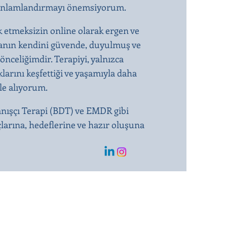
kte anlamlandırmayı önemsiyorum.
k etmeksizin online olarak ergen ve
ışanın kendini güvende, duyulmuş ve
önceliğimdir. Terapiyi, yalnızca
larını keşfettiği ve yaşamıyla daha
ele alıyorum.
anışçı Terapi (BDT) ve EMDR gibi
çlarına, hedeflerine ve hazır oluşuna
g