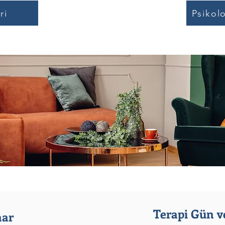
ri
Psikol
Terapi Gün ve
nar