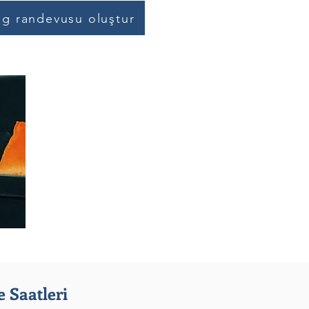
og randevusu oluştur
 Saatleri