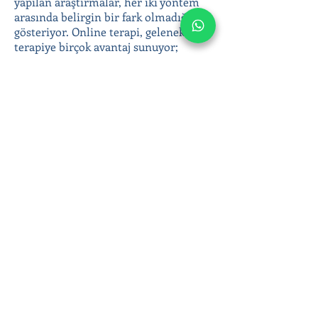
yapılan araştırmalar, her iki yöntem
arasında belirgin bir fark olmadığını
gösteriyor. Online terapi, geleneksel
terapiye birçok avantaj sunuyor;
coğrafi engelleri ortadan kaldırması,
anonimlik ve gizlilik sunması, terapiye
kolay erişim sağlaması gibi.
Yetişkin bireysel terapi ile duygusal
zorluklarınızla başa çıkabilir, duygusal
sağlığınıza yatırım yaparak daha
dengeli ve huzurlu bir yaşam
sürebilirsiniz. Online terapi
seanslarımızla bulunduğunuz yerden
evinizin konforunda destek alın; siz de
daha sağlıklı bir hayata adım atın!
Ergen ve yetişkin psikoterapisinde
Klinik Psikolog Çağla Anar’ın online
seansları hakkında bilgi almak veya
hemen randevu oluşturmak için