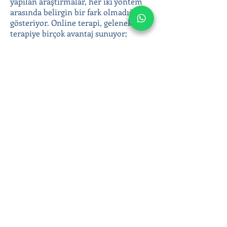
yapılan araştırmalar, her iki yöntem
arasında belirgin bir fark olmadığını
gösteriyor. Online terapi, geleneksel
terapiye birçok avantaj sunuyor;
coğrafi engelleri ortadan kaldırması,
anonimlik ve gizlilik sunması, terapiye
kolay erişim sağlaması gibi.
Yetişkin bireysel terapi ile duygusal
zorluklarınızla başa çıkabilir, duygusal
sağlığınıza yatırım yaparak daha
dengeli ve huzurlu bir yaşam
sürebilirsiniz. Online terapi
seanslarımızla bulunduğunuz yerden
evinizin konforunda destek alın; siz de
daha sağlıklı bir hayata adım atın!
Ergen ve yetişkin psikoterapisinde
Klinik Psikolog Çağla Anar’ın online
seansları hakkında bilgi almak veya
hemen randevu oluşturmak için