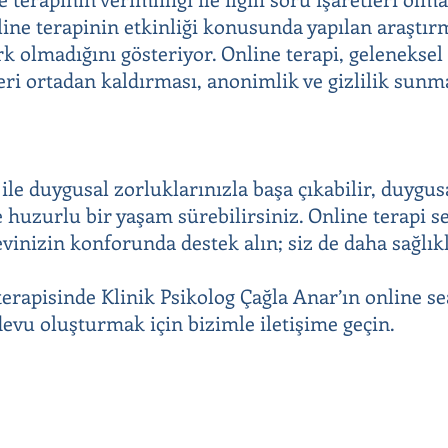
nline terapinin etkinliği konusunda yapılan araştır
rk olmadığını gösteriyor. Online terapi, geleneksel
eri ortadan kaldırması, anonimlik ve gizlilik sunma
 ile duygusal zorluklarınızla başa çıkabilir, duygus
 huzurlu bir yaşam sürebilirsiniz. Online terapi s
nizin konforunda destek alın; siz de daha sağlıkl
terapisinde Klinik Psikolog Çağla Anar’ın online se
vu oluşturmak için bizimle iletişime geçin.