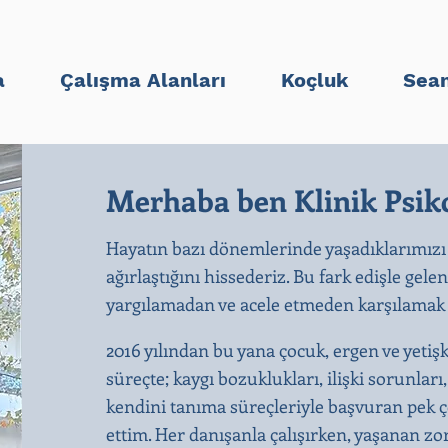
a
Çalışma Alanları
Koçluk
Sean
Merhaba ben Klinik Psiko
Hayatın bazı dönemlerinde yaşadıklarımızı
ağırlaştığını hissederiz. Bu fark edişle gele
yargılamadan ve acele etmeden karşılamak b
2016 yılından bu yana çocuk, ergen ve yetiş
süreçte; kaygı bozuklukları, ilişki sorunları
kendini tanıma süreçleriyle başvuran pek ço
ettim. Her danışanla çalışırken, yaşanan zo