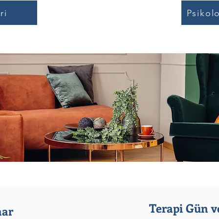
ri
Psikol
Terapi Gün ve
nar