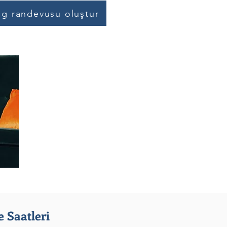
og randevusu oluştur
 Saatleri