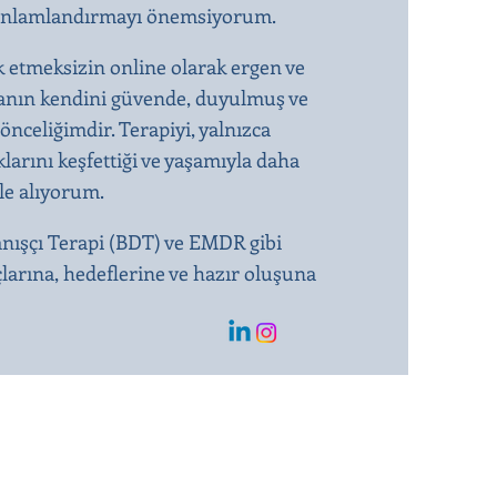
kte anlamlandırmayı önemsiyorum.
k etmeksizin online olarak ergen ve
ışanın kendini güvende, duyulmuş ve
önceliğimdir. Terapiyi, yalnızca
larını keşfettiği ve yaşamıyla daha
ele alıyorum.
anışçı Terapi (BDT) ve EMDR gibi
çlarına, hedeflerine ve hazır oluşuna