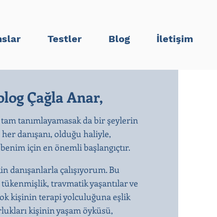
slar
Testler
Blog
İletişim
log Çağla Anar,
 tam tanımlayamasak da bir şeylerin
n her danışanı, olduğu haliyle,
enim için en önemli başlangıçtır.​
kin danışanlarla çalışıyorum. Bu
, tükenmişlik, travmatik yaşantılar ve
k kişinin terapi yolculuğuna eşlik
rlukları kişinin yaşam öyküsü,