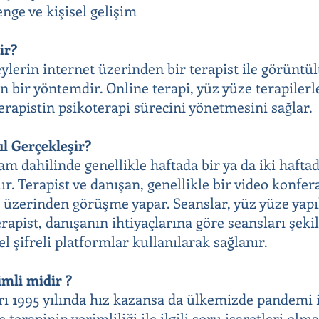
nge ve kişisel gelişim
ir?
eylerin internet üzerinden bir terapist ile görüntü
n bir yöntemdir. Online terapi, yüz yüze terapilerl
terapistin psikoterapi sürecini yönetmesini sağlar.
ıl Gerçekleşir?
ram dahilinde genellikle haftada bir ya da iki haft
lır. Terapist ve danışan, genellikle bir video konf
 üzerinden görüşme yapar. Seanslar, yüz yüze yapı
erapist, danışanın ihtiyaçlarına göre seansları şek
zel şifreli platformlar kullanılarak sağlanır.
imli midir ?
rı 1995 yılında hız kazansa da ülkemizde pandemi i
 terapinin verimliliği ile ilgili soru işaretleri olm