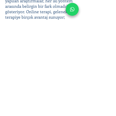
yapılan araştırmalar, her iki yöntem
arasında belirgin bir fark olmadığını
gösteriyor. Online terapi, geleneksel
terapiye birçok avantaj sunuyor;
coğrafi engelleri ortadan kaldırması,
anonimlik ve gizlilik sunması, terapiye
kolay erişim sağlaması gibi.
Yetişkin bireysel terapi ile duygusal
zorluklarınızla başa çıkabilir, duygusal
sağlığınıza yatırım yaparak daha
dengeli ve huzurlu bir yaşam
sürebilirsiniz. Online terapi
seanslarımızla bulunduğunuz yerden
evinizin konforunda destek alın; siz de
daha sağlıklı bir hayata adım atın!
Ergen ve yetişkin psikoterapisinde
Klinik Psikolog Çağla Anar’ın online
seansları hakkında bilgi almak veya
hemen randevu oluşturmak için