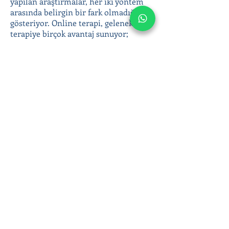
yapılan araştırmalar, her iki yöntem
arasında belirgin bir fark olmadığını
gösteriyor. Online terapi, geleneksel
terapiye birçok avantaj sunuyor;
coğrafi engelleri ortadan kaldırması,
anonimlik ve gizlilik sunması, terapiye
kolay erişim sağlaması gibi.
Yetişkin bireysel terapi ile duygusal
zorluklarınızla başa çıkabilir, duygusal
sağlığınıza yatırım yaparak daha
dengeli ve huzurlu bir yaşam
sürebilirsiniz. Online terapi
seanslarımızla bulunduğunuz yerden
evinizin konforunda destek alın; siz de
daha sağlıklı bir hayata adım atın!
Ergen ve yetişkin psikoterapisinde
Klinik Psikolog Çağla Anar’ın online
seansları hakkında bilgi almak veya
hemen randevu oluşturmak için