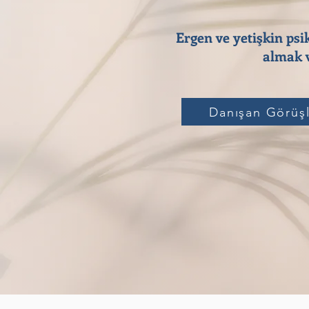
Ergen ve yetişkin psi
almak v
Danışan Görüşl