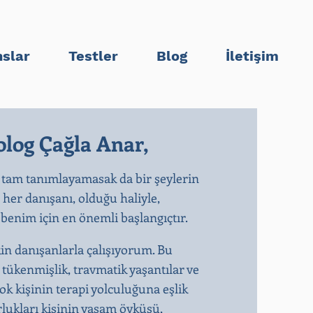
slar
Testler
Blog
İletişim
log Çağla Anar,
 tam tanımlayamasak da bir şeylerin
n her danışanı, olduğu haliyle,
enim için en önemli başlangıçtır.​
kin danışanlarla çalışıyorum. Bu
, tükenmişlik, travmatik yaşantılar ve
k kişinin terapi yolculuğuna eşlik
rlukları kişinin yaşam öyküsü,