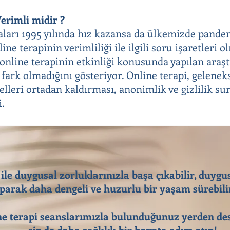
erimli midir ?
aları 1995 yılında hız kazansa da ülkemizde pandem
ine terapinin verimliliği ile ilgili soru işaretleri 
e online terapinin etkinliği konusunda yapılan araş
 fark olmadığını gösteriyor. Online terapi, gelenek
elleri ortadan kaldırması, anonimlik ve gizlilik su
i.
 ile duygusal zorluklarınızla başa çıkabilir, duygu
parak daha dengeli ve huzurlu bir yaşam sürebilir
e terapi seanslarımızla bulunduğunuz yerden des
siz de daha sağlıklı bir hayata adım atın!