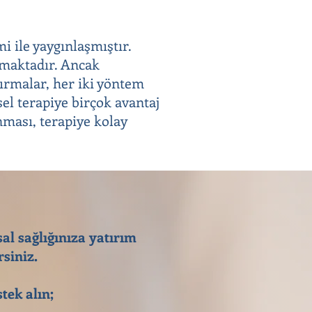
i ile yaygınlaşmıştır.
olmaktadır. Ancak
tırmalar, her iki yöntem
sel terapiye birçok avantaj
nması, terapiye kolay
sal sağlığınıza yatırım
siniz.
tek alın;