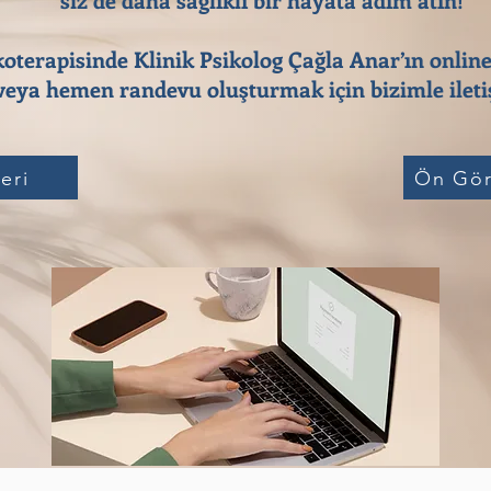
koterapisinde Klinik Psikolog Çağla Anar’ın online
eya hemen randevu oluşturmak için bizimle iletiş
eri
Ön Gör