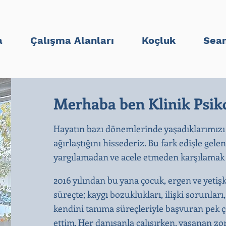
a
Çalışma Alanları
Koçluk
Sean
Merhaba ben Klinik Psiko
Hayatın bazı dönemlerinde yaşadıklarımızı
ağırlaştığını hissederiz. Bu fark edişle gele
yargılamadan ve acele etmeden karşılamak b
2016 yılından bu yana çocuk, ergen ve yetiş
süreçte; kaygı bozuklukları, ilişki sorunları
kendini tanıma süreçleriyle başvuran pek ço
ettim. Her danışanla çalışırken, yaşanan zo