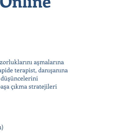
 Online
 zorluklarını aşmalarına
apide terapist, danışanına
e düşüncelerini
aşa çıkma stratejileri
ı)