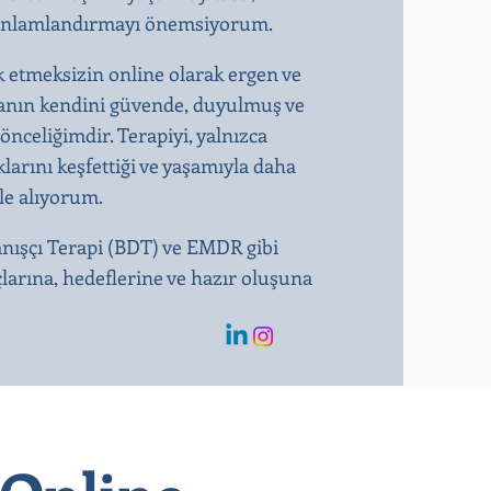
kte anlamlandırmayı önemsiyorum.
k etmeksizin online olarak ergen ve
ışanın kendini güvende, duyulmuş ve
önceliğimdir. Terapiyi, yalnızca
larını keşfettiği ve yaşamıyla daha
ele alıyorum.
anışçı Terapi (BDT) ve EMDR gibi
çlarına, hedeflerine ve hazır oluşuna