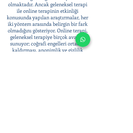
olmaktadır. Ancak geleneksel terapi
ile online terapinin etkinliği
konusunda yapılan araştırmalar, her
iki yöntem arasında belirgin bir fark
olmadığını gösteriyor. Online terapi,
geleneksel terapiye birçok avantaj
sunuyor; coğrafi engelleri ortadan
kaldırması, anonimlik ve gizlilik
sunması, terapiye kolay erişim
sağlaması gibi.
Psikoterapi süreci ile duygusal
zorluklarınızla başa çıkabilir, duygusal
sağlığınıza yatırım yaparak daha dengeli
ve huzurlu bir yaşam sürebilirsiniz.
Online terapi seanslarımızla