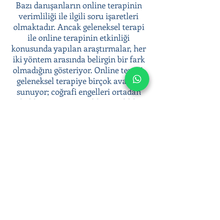
Bazı danışanların online terapinin
verimliliği ile ilgili soru işaretleri
olmaktadır. Ancak geleneksel terapi
ile online terapinin etkinliği
konusunda yapılan araştırmalar, her
iki yöntem arasında belirgin bir fark
olmadığını gösteriyor. Online terapi,
geleneksel terapiye birçok avantaj
sunuyor; coğrafi engelleri ortadan
kaldırması, anonimlik ve gizlilik
sunması, terapiye kolay erişim
sağlaması gibi.
Psikoterapi süreci ile duygusal
zorluklarınızla başa çıkabilir, duygusal
sağlığınıza yatırım yaparak daha dengeli
ve huzurlu bir yaşam sürebilirsiniz.