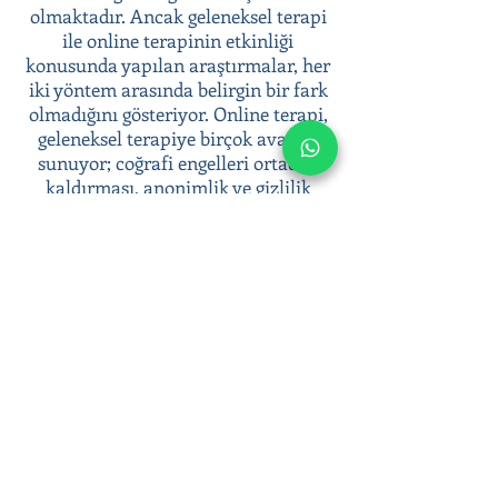
olmaktadır. Ancak geleneksel terapi
ile online terapinin etkinliği
konusunda yapılan araştırmalar, her
iki yöntem arasında belirgin bir fark
olmadığını gösteriyor. Online terapi,
geleneksel terapiye birçok avantaj
sunuyor; coğrafi engelleri ortadan
kaldırması, anonimlik ve gizlilik
sunması, terapiye kolay erişim
sağlaması gibi.
Psikoterapi süreci ile duygusal
zorluklarınızla başa çıkabilir, duygusal
sağlığınıza yatırım yaparak daha dengeli
ve huzurlu bir yaşam sürebilirsiniz.
Online terapi seanslarımızla