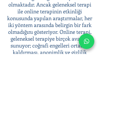
olmaktadır. Ancak geleneksel terapi
ile online terapinin etkinliği
konusunda yapılan araştırmalar, her
iki yöntem arasında belirgin bir fark
olmadığını gösteriyor. Online terapi,
geleneksel terapiye birçok avantaj
sunuyor; coğrafi engelleri ortadan
kaldırması, anonimlik ve gizlilik
sunması, terapiye kolay erişim
sağlaması gibi.
Psikoterapi süreci ile duygusal
zorluklarınızla başa çıkabilir, duygusal
sağlığınıza yatırım yaparak daha dengeli
ve huzurlu bir yaşam sürebilirsiniz.
Online terapi seanslarımızla