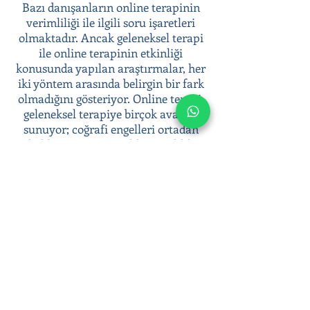
Bazı danışanların online terapinin
verimliliği ile ilgili soru işaretleri
olmaktadır. Ancak geleneksel terapi
ile online terapinin etkinliği
konusunda yapılan araştırmalar, her
iki yöntem arasında belirgin bir fark
olmadığını gösteriyor. Online terapi,
geleneksel terapiye birçok avantaj
sunuyor; coğrafi engelleri ortadan
kaldırması, anonimlik ve gizlilik
sunması, terapiye kolay erişim
sağlaması gibi.
Psikoterapi süreci ile duygusal
zorluklarınızla başa çıkabilir, duygusal
sağlığınıza yatırım yaparak daha dengeli
ve huzurlu bir yaşam sürebilirsiniz.