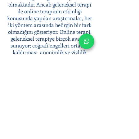
olmaktadır. Ancak geleneksel terapi
ile online terapinin etkinliği
konusunda yapılan araştırmalar, her
iki yöntem arasında belirgin bir fark
olmadığını gösteriyor. Online terapi,
geleneksel terapiye birçok avantaj
sunuyor; coğrafi engelleri ortadan
kaldırması, anonimlik ve gizlilik
sunması, terapiye kolay erişim
sağlaması gibi.
Psikoterapi süreci ile duygusal
zorluklarınızla başa çıkabilir, duygusal
sağlığınıza yatırım yaparak daha dengeli
ve huzurlu bir yaşam sürebilirsiniz.
Online terapi seanslarımızla