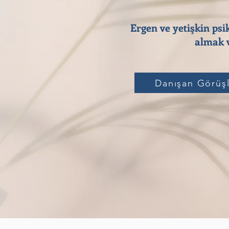
Ergen ve yetişkin psi
almak v
Danışan Görüşl