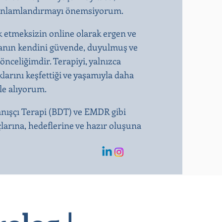
kte anlamlandırmayı önemsiyorum.
k etmeksizin online olarak ergen ve
ışanın kendini güvende, duyulmuş ve
önceliğimdir. Terapiyi, yalnızca
larını keşfettiği ve yaşamıyla daha
ele alıyorum.
anışçı Terapi (BDT) ve EMDR gibi
çlarına, hedeflerine ve hazır oluşuna