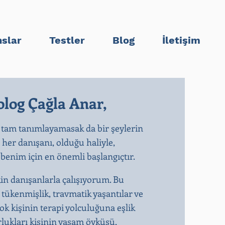
slar
Testler
Blog
İletişim
log Çağla Anar,
 tam tanımlayamasak da bir şeylerin
n her danışanı, olduğu haliyle,
enim için en önemli başlangıçtır.​
kin danışanlarla çalışıyorum. Bu
, tükenmişlik, travmatik yaşantılar ve
k kişinin terapi yolculuğuna eşlik
rlukları kişinin yaşam öyküsü,