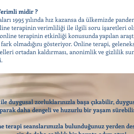
erimli midir ?
aları 1995 yılında hız kazansa da ülkemizde pandem
ine terapinin verimliliği ile ilgili soru işaretleri 
e online terapinin etkinliği konusunda yapılan araş
 fark olmadığını gösteriyor. Online terapi, gelenek
elleri ortadan kaldırması, anonimlik ve gizlilik su
i.
 ile duygusal zorluklarınızla başa çıkabilir, duygu
parak daha dengeli ve huzurlu bir yaşam sürebilir
e terapi seanslarımızla bulunduğunuz yerden des
siz de daha sağlıklı bir hayata adım atın!