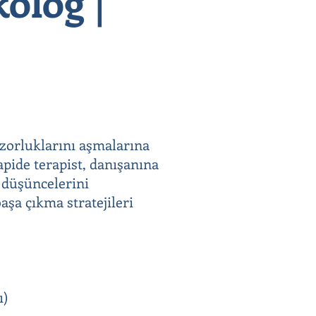
olog |
 zorluklarını aşmalarına
apide terapist, danışanına
e düşüncelerini
aşa çıkma stratejileri
ı)