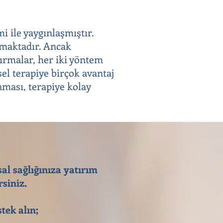
i ile yaygınlaşmıştır.
olmaktadır. Ancak
tırmalar, her iki yöntem
sel terapiye birçok avantaj
nması, terapiye kolay
sal sağlığınıza yatırım
siniz.
tek alın;