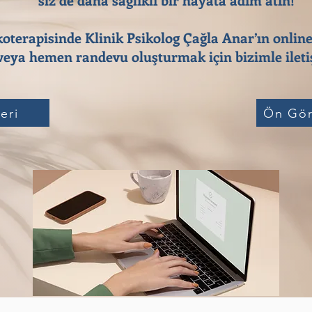
koterapisinde Klinik Psikolog Çağla Anar’ın online
eya hemen randevu oluşturmak için bizimle iletiş
eri
Ön Gör