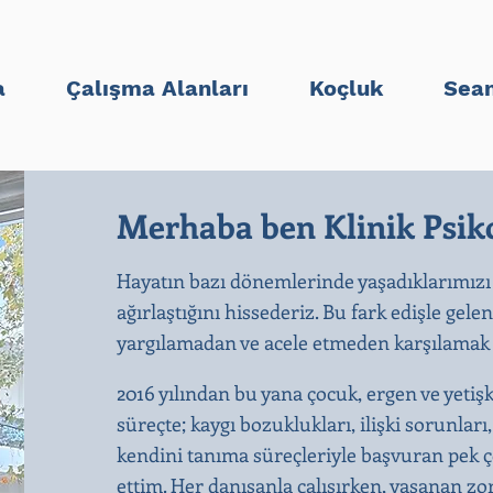
a
Çalışma Alanları
Koçluk
Sean
Merhaba ben Klinik Psiko
Hayatın bazı dönemlerinde yaşadıklarımızı
ağırlaştığını hissederiz. Bu fark edişle gele
yargılamadan ve acele etmeden karşılamak b
2016 yılından bu yana çocuk, ergen ve yetiş
süreçte; kaygı bozuklukları, ilişki sorunları
kendini tanıma süreçleriyle başvuran pek ço
ettim. Her danışanla çalışırken, yaşanan zo