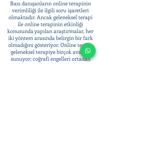
Bazı danışanların online terapinin
verimliliği ile ilgili soru işaretleri
olmaktadır. Ancak geleneksel terapi
ile online terapinin etkinliği
konusunda yapılan araştırmalar, her
iki yöntem arasında belirgin bir fark
olmadığını gösteriyor. Online terapi,
geleneksel terapiye birçok avantaj
sunuyor; coğrafi engelleri ortadan
kaldırması, anonimlik ve gizlilik
sunması, terapiye kolay erişim
sağlaması gibi.
Psikoterapi süreci ile duygusal
zorluklarınızla başa çıkabilir, duygusal
sağlığınıza yatırım yaparak daha dengeli
ve huzurlu bir yaşam sürebilirsiniz.