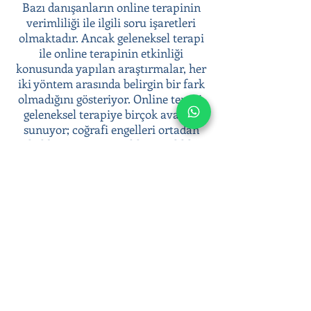
Bazı danışanların online terapinin
verimliliği ile ilgili soru işaretleri
olmaktadır. Ancak geleneksel terapi
ile online terapinin etkinliği
konusunda yapılan araştırmalar, her
iki yöntem arasında belirgin bir fark
olmadığını gösteriyor. Online terapi,
geleneksel terapiye birçok avantaj
sunuyor; coğrafi engelleri ortadan
kaldırması, anonimlik ve gizlilik
sunması, terapiye kolay erişim
sağlaması gibi.
Psikoterapi süreci ile duygusal
zorluklarınızla başa çıkabilir, duygusal
sağlığınıza yatırım yaparak daha dengeli
ve huzurlu bir yaşam sürebilirsiniz.