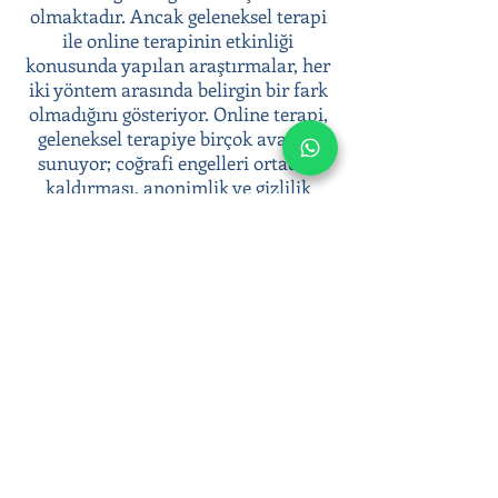
olmaktadır. Ancak geleneksel terapi
ile online terapinin etkinliği
konusunda yapılan araştırmalar, her
iki yöntem arasında belirgin bir fark
olmadığını gösteriyor. Online terapi,
geleneksel terapiye birçok avantaj
sunuyor; coğrafi engelleri ortadan
kaldırması, anonimlik ve gizlilik
sunması, terapiye kolay erişim
sağlaması gibi.
Psikoterapi süreci ile duygusal
zorluklarınızla başa çıkabilir, duygusal
sağlığınıza yatırım yaparak daha dengeli
ve huzurlu bir yaşam sürebilirsiniz.
Online terapi seanslarımızla