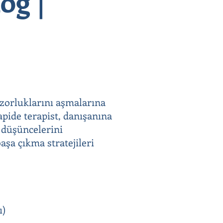
og |
 zorluklarını aşmalarına
apide terapist, danışanına
e düşüncelerini
aşa çıkma stratejileri
ı)