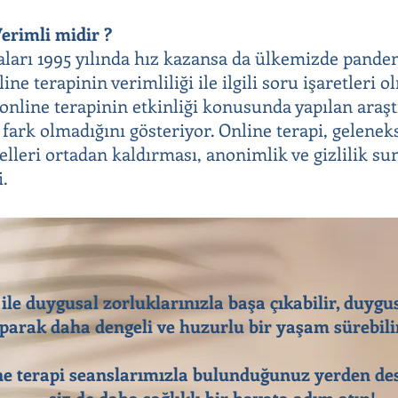
erimli midir ?
aları 1995 yılında hız kazansa da ülkemizde pandem
ine terapinin verimliliği ile ilgili soru işaretleri 
e online terapinin etkinliği konusunda yapılan araş
 fark olmadığını gösteriyor. Online terapi, gelenek
elleri ortadan kaldırması, anonimlik ve gizlilik su
i.
 ile duygusal zorluklarınızla başa çıkabilir, duygu
parak daha dengeli ve huzurlu bir yaşam sürebilir
e terapi seanslarımızla bulunduğunuz yerden des
siz de daha sağlıklı bir hayata adım atın!