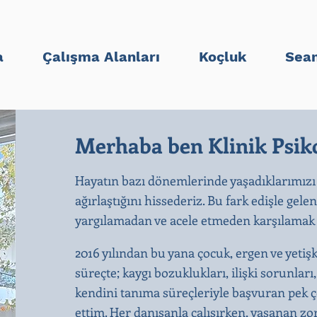
a
Çalışma Alanları
Koçluk
Sean
Merhaba ben Klinik Psiko
Hayatın bazı dönemlerinde yaşadıklarımızı
ağırlaştığını hissederiz. Bu fark edişle gele
yargılamadan ve acele etmeden karşılamak b
2016 yılından bu yana çocuk, ergen ve yetiş
süreçte; kaygı bozuklukları, ilişki sorunları
kendini tanıma süreçleriyle başvuran pek ço
ettim. Her danışanla çalışırken, yaşanan zo