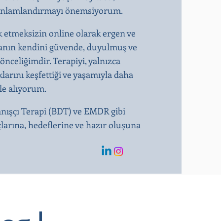
kte anlamlandırmayı önemsiyorum.
k etmeksizin online olarak ergen ve
ışanın kendini güvende, duyulmuş ve
önceliğimdir. Terapiyi, yalnızca
larını keşfettiği ve yaşamıyla daha
ele alıyorum.
anışçı Terapi (BDT) ve EMDR gibi
çlarına, hedeflerine ve hazır oluşuna