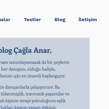
slar
Testler
Blog
İletişim
log Çağla Anar,
 tam tanımlayamasak da bir şeylerin
n her danışanı, olduğu haliyle,
enim için en önemli başlangıçtır.​
kin danışanlarla çalışıyorum. Bu
, tükenmişlik, travmatik yaşantılar ve
k kişinin terapi yolculuğuna eşlik
rlukları kişinin yaşam öyküsü,