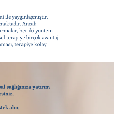
i ile yaygınlaşmıştır.
olmaktadır. Ancak
tırmalar, her iki yöntem
sel terapiye birçok avantaj
nması, terapiye kolay
sal sağlığınıza yatırım
siniz.
tek alın;