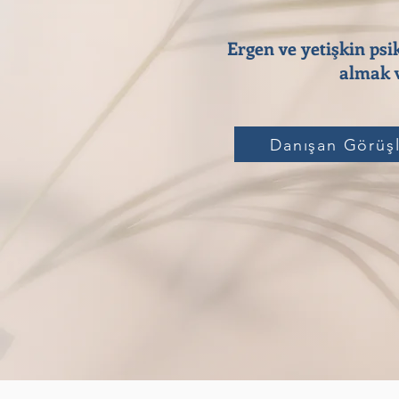
Ergen ve yetişkin psi
almak v
Danışan Görüşl