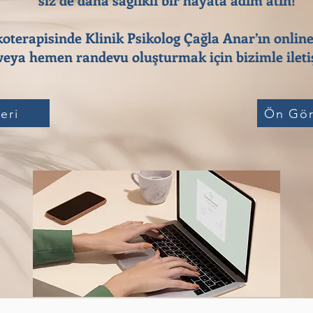
koterapisinde Klinik Psikolog Çağla Anar’ın online
eya hemen randevu oluşturmak için bizimle iletiş
eri
Ön Gör