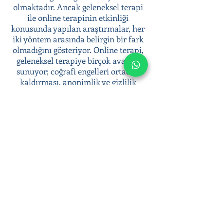
olmaktadır. Ancak geleneksel terapi
ile online terapinin etkinliği
konusunda yapılan araştırmalar, her
iki yöntem arasında belirgin bir fark
olmadığını gösteriyor. Online terapi,
geleneksel terapiye birçok avantaj
sunuyor; coğrafi engelleri ortadan
kaldırması, anonimlik ve gizlilik
sunması, terapiye kolay erişim
sağlaması gibi.
Psikoterapi süreci ile duygusal
zorluklarınızla başa çıkabilir, duygusal
sağlığınıza yatırım yaparak daha dengeli
ve huzurlu bir yaşam sürebilirsiniz.
Online terapi seanslarımızla