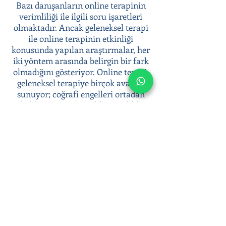
Bazı danışanların online terapinin
verimliliği ile ilgili soru işaretleri
olmaktadır. Ancak geleneksel terapi
ile online terapinin etkinliği
konusunda yapılan araştırmalar, her
iki yöntem arasında belirgin bir fark
olmadığını gösteriyor. Online terapi,
geleneksel terapiye birçok avantaj
sunuyor; coğrafi engelleri ortadan
kaldırması, anonimlik ve gizlilik
sunması, terapiye kolay erişim
sağlaması gibi.
Psikoterapi süreci ile duygusal
zorluklarınızla başa çıkabilir, duygusal
sağlığınıza yatırım yaparak daha dengeli
ve huzurlu bir yaşam sürebilirsiniz.