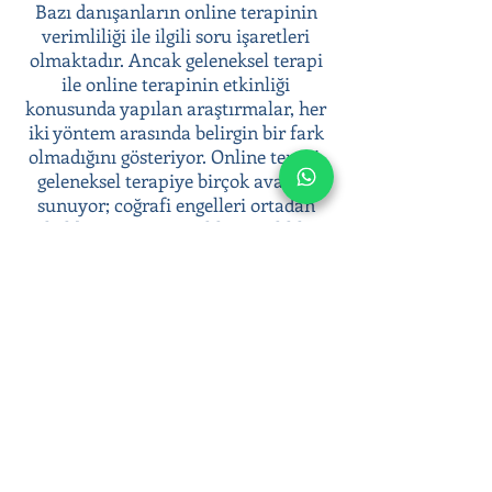
Bazı danışanların online terapinin
verimliliği ile ilgili soru işaretleri
olmaktadır. Ancak geleneksel terapi
ile online terapinin etkinliği
konusunda yapılan araştırmalar, her
iki yöntem arasında belirgin bir fark
olmadığını gösteriyor. Online terapi,
geleneksel terapiye birçok avantaj
sunuyor; coğrafi engelleri ortadan
kaldırması, anonimlik ve gizlilik
sunması, terapiye kolay erişim
sağlaması gibi.
Psikoterapi süreci ile duygusal
zorluklarınızla başa çıkabilir, duygusal
sağlığınıza yatırım yaparak daha dengeli
ve huzurlu bir yaşam sürebilirsiniz.