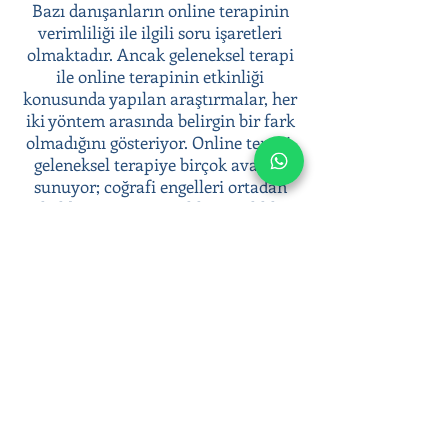
Bazı danışanların online terapinin
verimliliği ile ilgili soru işaretleri
olmaktadır. Ancak geleneksel terapi
ile online terapinin etkinliği
konusunda yapılan araştırmalar, her
iki yöntem arasında belirgin bir fark
olmadığını gösteriyor. Online terapi,
geleneksel terapiye birçok avantaj
sunuyor; coğrafi engelleri ortadan
kaldırması, anonimlik ve gizlilik
sunması, terapiye kolay erişim
sağlaması gibi.
Psikoterapi süreci ile duygusal
zorluklarınızla başa çıkabilir, duygusal
sağlığınıza yatırım yaparak daha dengeli
ve huzurlu bir yaşam sürebilirsiniz.