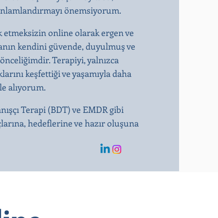
kte anlamlandırmayı önemsiyorum.
k etmeksizin online olarak ergen ve
ışanın kendini güvende, duyulmuş ve
önceliğimdir. Terapiyi, yalnızca
larını keşfettiği ve yaşamıyla daha
ele alıyorum.
anışçı Terapi (BDT) ve EMDR gibi
çlarına, hedeflerine ve hazır oluşuna