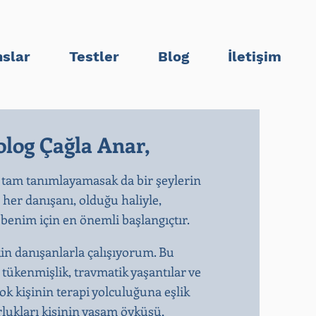
slar
Testler
Blog
İletişim
log Çağla Anar,
 tam tanımlayamasak da bir şeylerin
n her danışanı, olduğu haliyle,
enim için en önemli başlangıçtır.​
kin danışanlarla çalışıyorum. Bu
, tükenmişlik, travmatik yaşantılar ve
k kişinin terapi yolculuğuna eşlik
rlukları kişinin yaşam öyküsü,