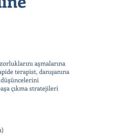
line
 zorluklarını aşmalarına
apide terapist, danışanına
e düşüncelerini
aşa çıkma stratejileri
ı)