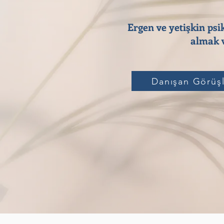
Ergen ve yetişkin psi
almak v
Danışan Görüşl