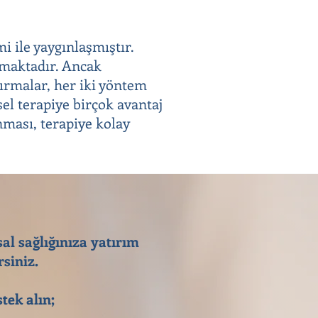
i ile yaygınlaşmıştır.
olmaktadır. Ancak
tırmalar, her iki yöntem
sel terapiye birçok avantaj
nması, terapiye kolay
sal sağlığınıza yatırım
siniz.
tek alın;