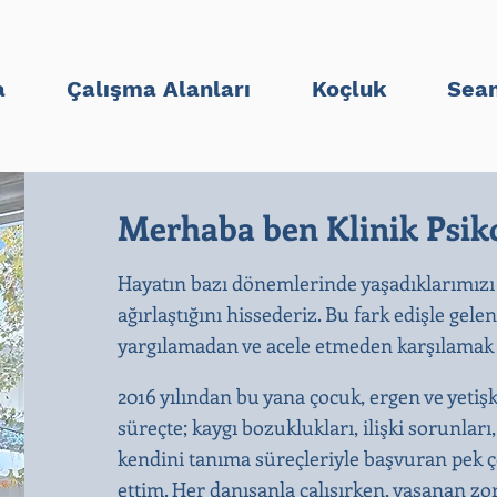
a
Çalışma Alanları
Koçluk
Sean
Merhaba ben Klinik Psiko
Hayatın bazı dönemlerinde yaşadıklarımızı
ağırlaştığını hissederiz. Bu fark edişle gele
yargılamadan ve acele etmeden karşılamak b
2016 yılından bu yana çocuk, ergen ve yetiş
süreçte; kaygı bozuklukları, ilişki sorunları
kendini tanıma süreçleriyle başvuran pek ço
ettim. Her danışanla çalışırken, yaşanan zo