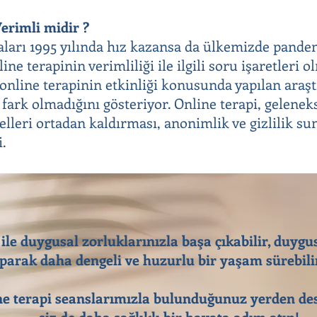
erimli midir ?
aları 1995 yılında hız kazansa da ülkemizde pandem
ine terapinin verimliliği ile ilgili soru işaretleri 
e online terapinin etkinliği konusunda yapılan araş
 fark olmadığını gösteriyor. Online terapi, gelenek
elleri ortadan kaldırması, anonimlik ve gizlilik su
i.
 ile duygusal zorluklarınızla başa çıkabilir, duygu
parak daha dengeli ve huzurlu bir yaşam sürebilir
e terapi seanslarımızla bulunduğunuz yerden des
siz de daha sağlıklı bir hayata adım atın!