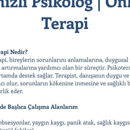
izli Psikolog | On
Terapi
rapi Nedir?
rapi, bireylerin sorunlarını anlamalarına, duygusal
 artırmalarına yardımcı olan bir süreçtir. Psikoter
 ortamda destek sağlar. Terapist, danışanın duygu v
ı olur, sorunların kökenine inmesine ve sağlıklı b
rlik eder.
mde Başlıca Çalışma Alanlarım
bsesyonlar, yaygın kaygı, panik atak, sağlık kaygıs
özgül fobiler)