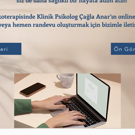
koterapisinde Klinik Psikolog Çağla Anar’ın online
eya hemen randevu oluşturmak için bizimle iletiş
eri
Ön Gör