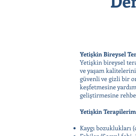
Den
Yetişkin Bireysel Te
Yetişkin bireysel te
ve yaşam kalitelerini
güvenli ve gizli bir
keşfetmesine yardımc
geliştirmesine rehbe
Yetişkin Terapileri
Kaygı bozuklukları (o
Fobiler (Sosyal fobi, 