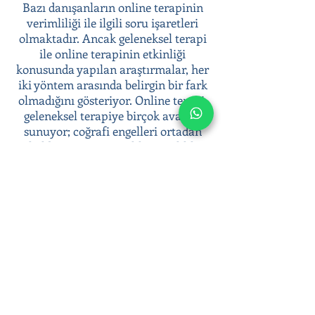
Bazı danışanların online terapinin
verimliliği ile ilgili soru işaretleri
olmaktadır. Ancak geleneksel terapi
ile online terapinin etkinliği
konusunda yapılan araştırmalar, her
iki yöntem arasında belirgin bir fark
olmadığını gösteriyor. Online terapi,
geleneksel terapiye birçok avantaj
sunuyor; coğrafi engelleri ortadan
kaldırması, anonimlik ve gizlilik
sunması, terapiye kolay erişim
sağlaması gibi.
Psikoterapi süreci ile duygusal
zorluklarınızla başa çıkabilir, duygusal
sağlığınıza yatırım yaparak daha dengeli
ve huzurlu bir yaşam sürebilirsiniz.