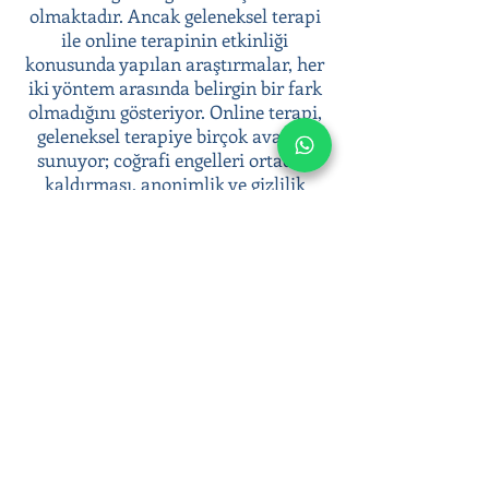
olmaktadır. Ancak geleneksel terapi
ile online terapinin etkinliği
konusunda yapılan araştırmalar, her
iki yöntem arasında belirgin bir fark
olmadığını gösteriyor. Online terapi,
geleneksel terapiye birçok avantaj
sunuyor; coğrafi engelleri ortadan
kaldırması, anonimlik ve gizlilik
sunması, terapiye kolay erişim
sağlaması gibi.
Psikoterapi süreci ile duygusal
zorluklarınızla başa çıkabilir, duygusal
sağlığınıza yatırım yaparak daha dengeli
ve huzurlu bir yaşam sürebilirsiniz.
Online terapi seanslarımızla