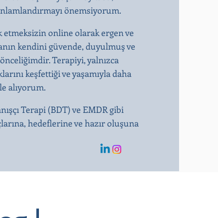
kte anlamlandırmayı önemsiyorum.
k etmeksizin online olarak ergen ve
ışanın kendini güvende, duyulmuş ve
önceliğimdir. Terapiyi, yalnızca
larını keşfettiği ve yaşamıyla daha
ele alıyorum.
anışçı Terapi (BDT) ve EMDR gibi
çlarına, hedeflerine ve hazır oluşuna