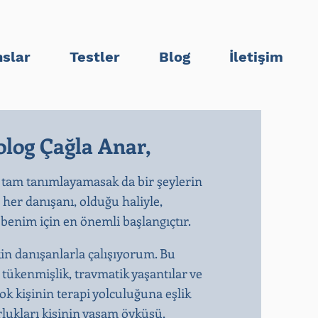
slar
Testler
Blog
İletişim
log Çağla Anar,
 tam tanımlayamasak da bir şeylerin
n her danışanı, olduğu haliyle,
enim için en önemli başlangıçtır.​
kin danışanlarla çalışıyorum. Bu
, tükenmişlik, travmatik yaşantılar ve
k kişinin terapi yolculuğuna eşlik
rlukları kişinin yaşam öyküsü,