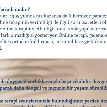
erimli midir ?
aları 1995 yılında hız kazansa da ülkemizde pandem
ine terapinin verimliliği ile ilgili soru işaretleri 
e online terapinin etkinliği konusunda yapılan araş
 fark olmadığını gösteriyor. Online terapi, gelenek
elleri ortadan kaldırması, anonimlik ve gizlilik su
i.
 ile duygusal zorluklarınızla başa çıkabilir, duygu
parak daha dengeli ve huzurlu bir yaşam sürebilir
e terapi seanslarımızla bulunduğunuz yerden des
siz de daha sağlıklı bir hayata adım atın!