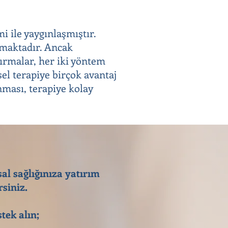
i ile yaygınlaşmıştır.
olmaktadır. Ancak
tırmalar, her iki yöntem
sel terapiye birçok avantaj
nması, terapiye kolay
sal sağlığınıza yatırım
siniz.
tek alın;