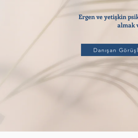
Ergen ve yetişkin psi
almak v
Danışan Görüşl