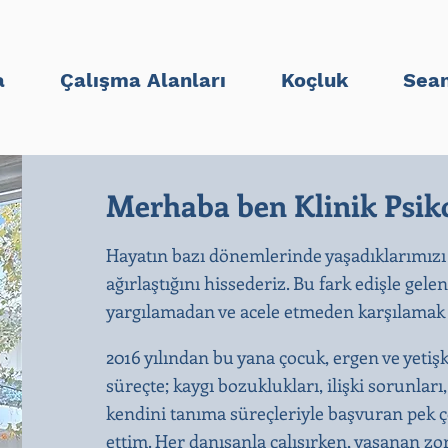
a
Çalışma Alanları
Koçluk
Sean
Merhaba ben Klinik Psiko
Hayatın bazı dönemlerinde yaşadıklarımızı
ağırlaştığını hissederiz. Bu fark edişle gele
yargılamadan ve acele etmeden karşılamak b
2016 yılından bu yana çocuk, ergen ve yetiş
süreçte; kaygı bozuklukları, ilişki sorunları
kendini tanıma süreçleriyle başvuran pek ço
ettim. Her danışanla çalışırken, yaşanan zo