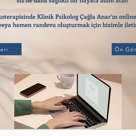
koterapisinde Klinik Psikolog Çağla Anar’ın online
eya hemen randevu oluşturmak için bizimle iletiş
eri
Ön Gör