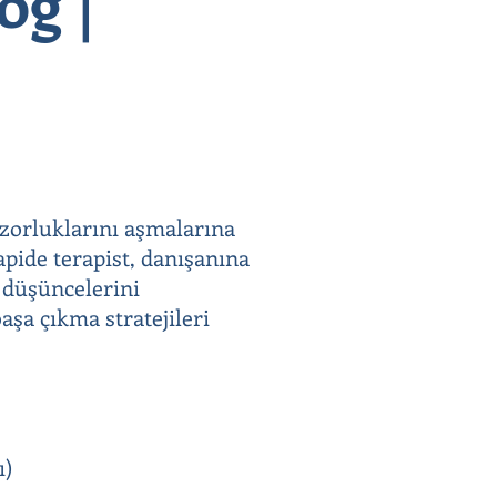
og |
 zorluklarını aşmalarına
apide terapist, danışanına
e düşüncelerini
aşa çıkma stratejileri
ı)