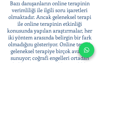
Bazı danışanların online terapinin
verimliliği ile ilgili soru işaretleri
olmaktadır. Ancak geleneksel terapi
ile online terapinin etkinliği
konusunda yapılan araştırmalar, her
iki yöntem arasında belirgin bir fark
olmadığını gösteriyor. Online terapi,
geleneksel terapiye birçok avantaj
sunuyor; coğrafi engelleri ortadan
kaldırması, anonimlik ve gizlilik
sunması, terapiye kolay erişim
sağlaması gibi.
Psikoterapi süreci ile duygusal
zorluklarınızla başa çıkabilir, duygusal
sağlığınıza yatırım yaparak daha dengeli
ve huzurlu bir yaşam sürebilirsiniz.