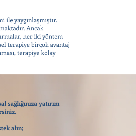
i ile yaygınlaşmıştır.
olmaktadır. Ancak
tırmalar, her iki yöntem
sel terapiye birçok avantaj
nması, terapiye kolay
sal sağlığınıza yatırım
siniz.
tek alın;