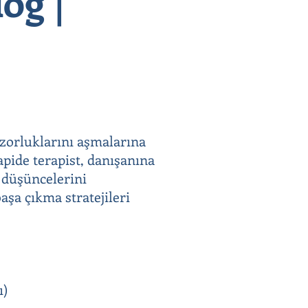
og |
 zorluklarını aşmalarına
apide terapist, danışanına
e düşüncelerini
aşa çıkma stratejileri
ı)