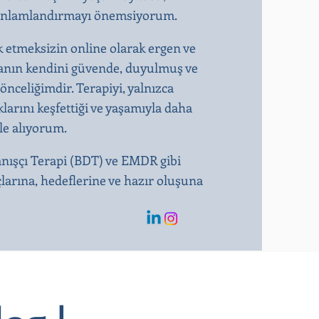
kte anlamlandırmayı önemsiyorum.
k etmeksizin online olarak ergen ve
ışanın kendini güvende, duyulmuş ve
önceliğimdir. Terapiyi, yalnızca
larını keşfettiği ve yaşamıyla daha
ele alıyorum.
anışçı Terapi (BDT) ve EMDR gibi
çlarına, hedeflerine ve hazır oluşuna