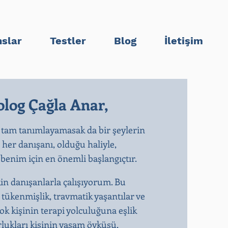
slar
Testler
Blog
İletişim
log Çağla Anar,
 tam tanımlayamasak da bir şeylerin
n her danışanı, olduğu haliyle,
enim için en önemli başlangıçtır.​
kin danışanlarla çalışıyorum. Bu
, tükenmişlik, travmatik yaşantılar ve
k kişinin terapi yolculuğuna eşlik
rlukları kişinin yaşam öyküsü,