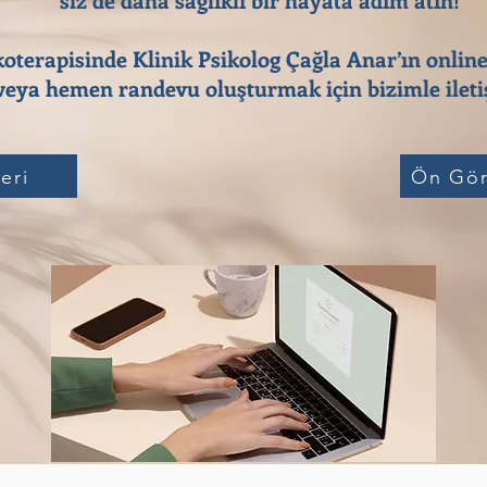
koterapisinde Klinik Psikolog Çağla Anar’ın online
eya hemen randevu oluşturmak için bizimle iletiş
eri
Ön Gör