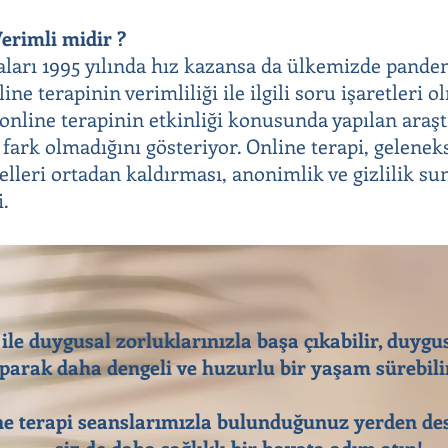
erimli midir ?
aları 1995 yılında hız kazansa da ülkemizde pandem
ine terapinin verimliliği ile ilgili soru işaretleri 
e online terapinin etkinliği konusunda yapılan araş
 fark olmadığını gösteriyor. Online terapi, gelenek
elleri ortadan kaldırması, anonimlik ve gizlilik su
i.
 ile duygusal zorluklarınızla başa çıkabilir, duygu
parak daha dengeli ve huzurlu bir yaşam sürebilir
e terapi seanslarımızla bulunduğunuz yerden des
siz de daha sağlıklı bir hayata adım atın!