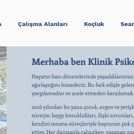
a
Çalışma Alanları
Koçluk
Sean
Merhaba ben Klinik Psiko
Hayatın bazı dönemlerinde yaşadıklarımızı
ağırlaştığını hissederiz. Bu fark edişle gele
yargılamadan ve acele etmeden karşılamak b
2016 yılından bu yana çocuk, ergen ve yetiş
süreçte; kaygı bozuklukları, ilişki sorunları
kendini tanıma süreçleriyle başvuran pek ço
ettim. Her danışanla çalışırken, yaşanan zo