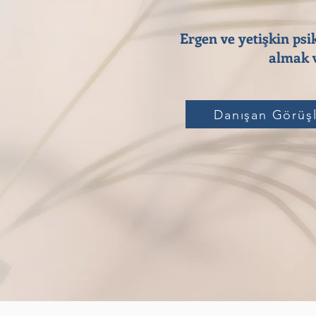
Ergen ve yetişkin psi
almak v
Danışan Görüşl