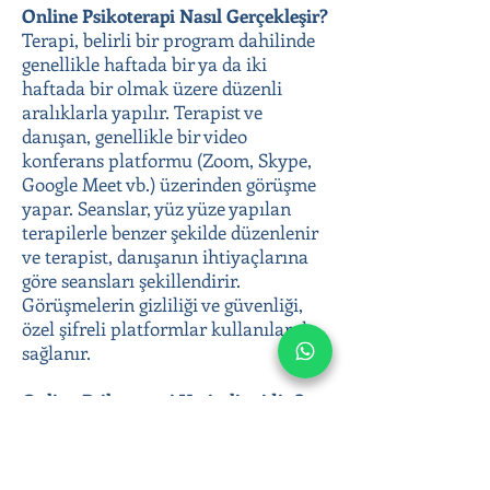
Online Psikoterapi Nasıl Gerçekleşir?
Terapi, belirli bir program dahilinde
genellikle haftada bir ya da iki
haftada bir olmak üzere düzenli
aralıklarla yapılır. Terapist ve
danışan, genellikle bir video
konferans platformu (Zoom, Skype,
Google Meet vb.) üzerinden görüşme
yapar. Seanslar, yüz yüze yapılan
terapilerle benzer şekilde düzenlenir
ve terapist, danışanın ihtiyaçlarına
göre seansları şekillendirir.
Görüşmelerin gizliliği ve güvenliği,
özel şifreli platformlar kullanılarak
sağlanır.
Online Psikoterapi Verimli midir ?
Online terapi çalışmaları 1995 yılında
hız kazansa da ülkemizde pandemi
ile yaygınlaşmıştır.