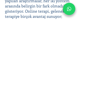
yapılan araştırmalar, her iki yöntem
arasında belirgin bir fark olmadığını
gösteriyor. Online terapi, geleneksel
terapiye birçok avantaj sunuyor;
coğrafi engelleri ortadan kaldırması,
anonimlik ve gizlilik sunması, terapiye
kolay erişim sağlaması gibi.
Yetişkin bireysel terapi ile duygusal
zorluklarınızla başa çıkabilir, duygusal
sağlığınıza yatırım yaparak daha
dengeli ve huzurlu bir yaşam
sürebilirsiniz. Online terapi
seanslarımızla bulunduğunuz yerden
evinizin konforunda destek alın; siz de
daha sağlıklı bir hayata adım atın!
Ergen ve yetişkin psikoterapisinde
Klinik Psikolog Çağla Anar’ın online
seansları hakkında bilgi almak veya
hemen randevu oluşturmak için